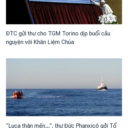
ĐTC gửi thư cho TGM Torino dịp buổi cầu
nguyện với Khăn Liệm Chúa
“Luca thân mến…”, thư Đức Phanxicô gởi Tổ