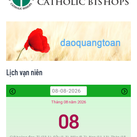
Lịch vạn niên
Tháng 08 năm 2026
08
Giờ hoàng đạo: Tý (23-1), Sửu (1-3), Mão (5-7), Ngọ (11-13), Thân (15-