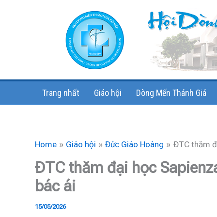
Skip
to
content
Trang nhất
Giáo hội
Dòng Mến Thánh Giá
Home
Giáo hội
Đức Giáo Hoàng
ĐTC thăm đạ
ĐTC thăm đại học Sapienza
bác ái
15/05/2026