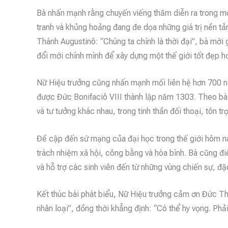
Bà nhấn mạnh rằng chuyến viếng thăm diễn ra trong một
tranh và khủng hoảng đang đe dọa những giá trị nền tảng
Thánh Augustinô: “Chúng ta chính là thời đại”, bà mời
đổi mới chính mình để xây dựng một thế giới tốt đẹp h
Nữ Hiệu trưởng cũng nhấn mạnh mối liên hệ hơn 700 nă
được Đức Bonifaciô VIII thành lập năm 1303. Theo bà, 
và tư tưởng khác nhau, trong tinh thần đối thoại, tôn t
Đề cập đến sứ mạng của đại học trong thế giới hôm nay,
trách nhiệm xã hội, công bằng và hòa bình. Bà cũng đ
và hỗ trợ các sinh viên đến từ những vùng chiến sự, đặ
Kết thúc bài phát biểu, Nữ Hiệu trưởng cảm ơn Đức Thá
nhân loại”, đồng thời khẳng định: “Có thể hy vọng. Phải