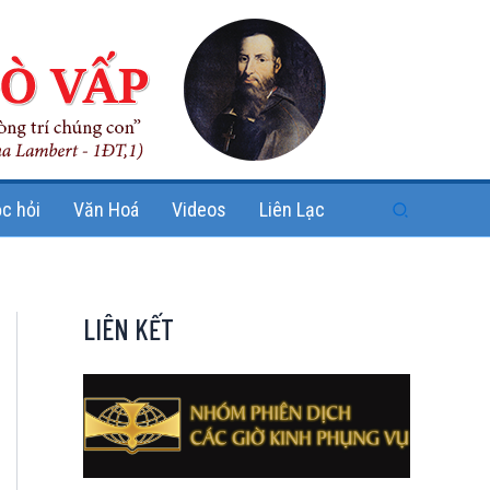
Search
c hỏi
Văn Hoá
Videos
Liên Lạc
LIÊN KẾT