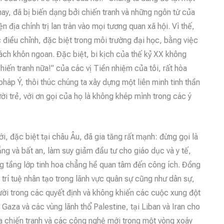
thay, đã bị biến dạng bởi chiến tranh và những ngôn từ của
ện địa chính trị lan tràn vào mọi tương quan xã hội. Vì thế,
 điều chỉnh, đặc biệt trong môi trường đại học, bằng việc
ách khôn ngoan. Đặc biệt, bi kịch của thế kỷ XX không
iến tranh nữa!” của các vị Tiền nhiệm của tôi, rất hòa
pháp Ý, thôi thúc chúng ta xây dựng một liên minh tinh thần
ời trẻ, với ơn gọi của họ là không khép mình trong các ý
i, đặc biệt tại châu Âu, đã gia tăng rất mạnh: đừng gọi là
ng và bất an, làm suy giảm đầu tư cho giáo dục và y tế,
ng tầng lớp tinh hoa chẳng hề quan tâm đến công ích. Đồng
 trí tuệ nhân tạo trong lãnh vực quân sự cũng như dân sự,
ời trong các quyết định và không khiến các cuộc xung đột
 Gaza và các vùng lãnh thổ Palestine, tại Liban và Iran cho
ữa chiến tranh và các công nghệ mới trong một vòng xoáy