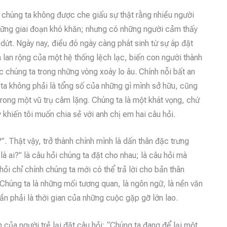
chúng ta không được che giấu sự thật rằng nhiều người
những giai đoạn khó khăn; nhưng có những người cảm thấy
ứt. Ngày nay, điều đó ngày càng phát sinh từ sự áp đặt
rá lan rộng của một hệ thống lệch lạc, biến con người thành
 chúng ta trong những vòng xoáy lo âu. Chính nỗi bất an
g ta không phải là tổng số của những gì mình sở hữu, cũng
rong một vũ trụ câm lặng. Chúng ta là một khát vọng, chứ
khiến tôi muốn chia sẻ với anh chị em hai câu hỏi.
?”. Thật vậy, trở thành chính mình là dấn thân đặc trưng
 ai?” là câu hỏi chúng ta đặt cho nhau; là câu hỏi mà
 hỏi chỉ chính chúng ta mới có thể trả lời cho bản thân
 Chúng ta là những mối tương quan, là ngôn ngữ, là nền văn
ần phải là thời gian của những cuộc gặp gỡ lớn lao.
n của người trẻ lại đặt câu hỏi: “Chúng ta đang để lại một