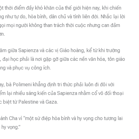
 thời điểm đầy khó khăn của thế giới hiện nay, khi chiến
 như tự do, hòa bình, dân chủ và tình liên đới. Nhắc lại lời
 gọi mọi người không than trách thời cuộc nhưng can đảm
ơn.
m giữa Sapienza và các vị Giáo hoàng, kể từ khi trường
đại học phải là nơi gặp gỡ giữa các nền văn hóa, tôn giáo
rọng và phục vụ công ích.
 bà Polimeni khẳng định tri thức phải luôn đi đôi với
iểm lại nhiều sáng kiến của Sapienza nhằm cổ võ đối thoại
c biệt từ Palestine và Gaza.
nh Cha vì “một sứ điệp hòa bình và hy vọng cho tương lai
 hy vọng.”