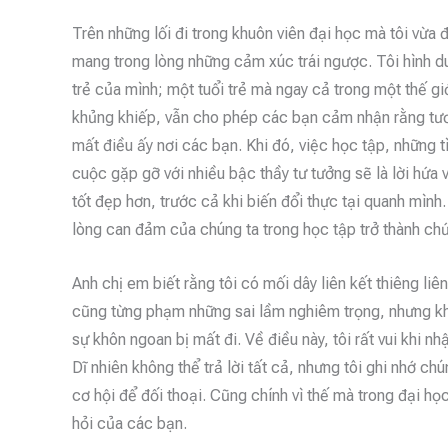
Trên những lối đi trong khuôn viên đại học mà tôi vừa 
mang trong lòng những cảm xúc trái ngược. Tôi hình dun
trẻ của mình; một tuổi trẻ mà ngay cả trong một thế 
khủng khiếp, vẫn cho phép các bạn cảm nhận rằng tươn
mất điều ấy nơi các bạn. Khi đó, việc học tập, những 
cuộc gặp gỡ với nhiều bậc thầy tư tưởng sẽ là lời hứa 
tốt đẹp hơn, trước cả khi biến đổi thực tại quanh mình. 
lòng can đảm của chúng ta trong học tập trở thành chứ
Anh chị em biết rằng tôi có mối dây liên kết thiêng li
cũng từng phạm những sai lầm nghiêm trọng, nhưng kh
sự khôn ngoan bị mất đi. Về điều này, tôi rất vui khi n
Dĩ nhiên không thể trả lời tất cả, nhưng tôi ghi nhớ c
cơ hội để đối thoại. Cũng chính vì thế mà trong đại họ
hỏi của các bạn.