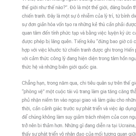
thế giới như thế nào?”. Đó là một thế giới, đáng buồn 
chiến tranh. Đây là một sự ô nhiễm của lý trí, từ bình di
sự đơn giản hóa vốn tạo ra những kẻ thù cần phải được
quan tâm đến tính phức tạp và bằng việc luyện ký ức c
được phép bị lãng quên. Tiếng kêu “đừng bao giờ có ch
hợp với việc khước từ chiến tranh được ghi trong Hiến 
với cảm thức công lý đang hiện diện trong tâm hồn ngư
thức hệ và những biên giới quốc gia.
Chẳng hạn, trong năm qua, chi tiêu quân sự trên thế giớ
“phòng vệ” một cuộc tái vũ trang làm gia tăng căng thẳ
phủ nhận niềm tin vào ngoại giao và làm giàu cho nhữ
thời, cần cảnh giác trước sự phát triển và việc áp dụng
để chúng không làm suy giảm trách nhiệm của con ngư
trở nên bi thảm hơn. Những gì đang diễn ra tại Ucraina,
thấy sự phát triển vô nhân đạo của mối tương quan gi