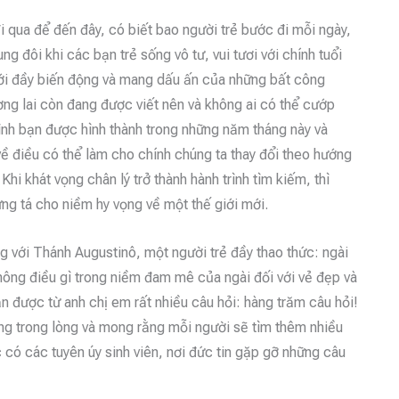
đi qua để đến đây, có biết bao người trẻ bước đi mỗi ngày,
g đôi khi các bạn trẻ sống vô tư, vui tươi với chính tuổi
giới đầy biến động và mang dấu ấn của những bất công
g lai còn đang được viết nên và không ai có thể cướp
tình bạn được hình thành trong những năm tháng này và
về điều có thể làm cho chính chúng ta thay đổi theo hướng
Khi khát vọng chân lý trở thành hành trình tìm kiếm, thì
ng tá cho niềm hy vọng về một thế giới mới.
êng với Thánh Augustinô, một người trẻ đầy thao thức: ngài
ông điều gì trong niềm đam mê của ngài đối với vẻ đẹp và
hận được từ anh chị em rất nhiều câu hỏi: hàng trăm câu hỏi!
húng trong lòng và mong rằng mỗi người sẽ tìm thêm nhiều
c có các tuyên úy sinh viên, nơi đức tin gặp gỡ những câu