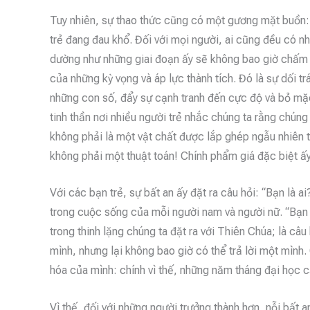
Tuy nhiên, sự thao thức cũng có một gương mặt buồn: 
trẻ đang đau khổ. Đối với mọi người, ai cũng đều có 
dường như những giai đoạn ấy sẽ không bao giờ chấm d
của những kỳ vọng và áp lực thành tích. Đó là sự dối t
những con số, đẩy sự cạnh tranh đến cực độ và bỏ mặc
tinh thần nơi nhiều người trẻ nhắc chúng ta rằng chún
không phải là một vật chất được lắp ghép ngẫu nhiên t
không phải một thuật toán! Chính phẩm giá đặc biệt ấy 
Với các bạn trẻ, sự bất an ấy đặt ra câu hỏi: “Bạn là ai
trong cuộc sống của mỗi người nam và người nữ. “Bạn là
trong thinh lặng chúng ta đặt ra với Thiên Chúa; là câu
mình, nhưng lại không bao giờ có thể trả lời một mình.
hóa của mình: chính vì thế, những năm tháng đại học c
Vì thế, đối với những người trưởng thành hơn, nỗi bất a