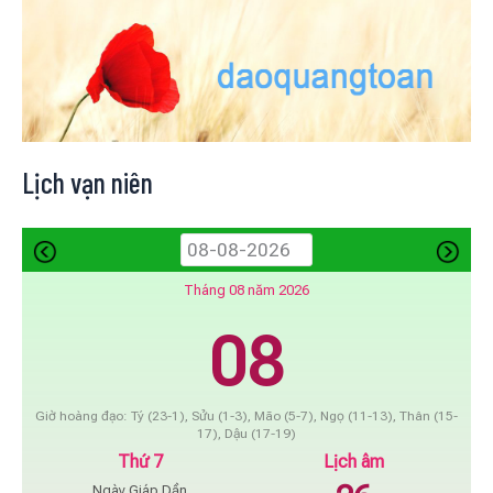
Lịch vạn niên
Tháng 08 năm 2026
08
Giờ hoàng đạo: Tý (23-1), Sửu (1-3), Mão (5-7), Ngọ (11-13), Thân (15-
17), Dậu (17-19)
Thứ 7
Lịch âm
Ngày Giáp Dần