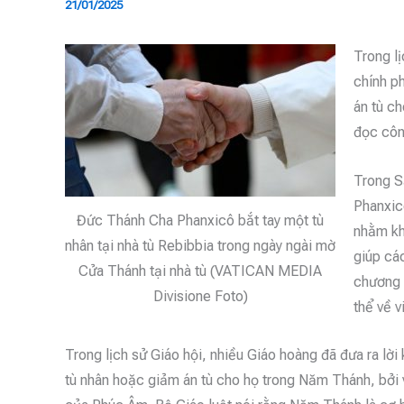
21/01/2025
Trong lị
chính ph
án tù c
đọc côn
Trong S
Phanxic
Đức Thánh Cha Phanxicô bắt tay một tù
nhằm kh
nhân tại nhà tù Rebibbia trong ngày ngài mờ
giúp các
Cửa Thánh tại nhà tù (VATICAN MEDIA
chương 
Divisione Foto)
thể về v
Trong lịch sử Giáo hội, nhiều Giáo hoàng đã đưa ra lời 
tù nhân hoặc giảm án tù cho họ trong Năm Thánh, bởi 