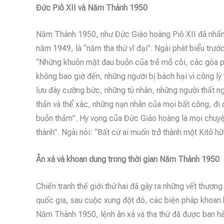
Đức Piô XII và Năm Thánh 1950
Năm Thánh 1950, như Đức Giáo hoàng Piô XII đã nhấn 
năm 1949, là “năm tha thứ vĩ đại”. Ngài phát biểu trướ
“Những khuôn mặt đau buồn của trẻ mồ côi, các góa p
không bao giờ đến, những người bị bách hại vì công lý 
lưu đày cưỡng bức, những tù nhân, những người thất ng
thần và thể xác, những nạn nhân của mọi bất công, đi 
buồn thảm”. Hy vọng của Đức Giáo hoàng là mọi chuyệ
thành”. Ngài nói: “Bất cứ ai muốn trở thành một Kitô hữ
Ân xá và khoan dung trong thời gian Năm Thánh 1950
Chiến tranh thế giới thứ hai đã gây ra những vết thươn
quốc gia, sau cuộc xung đột đó, các biện pháp khoan h
Năm Thánh 1950, lệnh ân xá và tha thứ đã được ban 