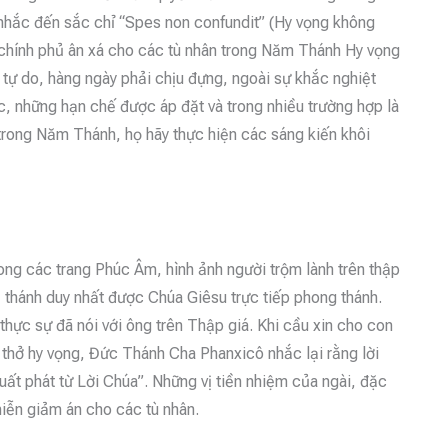
i nhắc đến sắc chỉ “Spes non confundit” (Hy vọng không
chính phủ ân xá cho các tù nhân trong Năm Thánh Hy vọng
t tự do, hàng ngày phải chịu đựng, ngoài sự khắc nghiệt
, những hạn chế được áp đặt và trong nhiều trường hợp là
 trong Năm Thánh, họ hãy thực hiện các sáng kiến ​​khôi
ong các trang Phúc Âm, hình ảnh người trộm lành trên thập
vị thánh duy nhất được Chúa Giêsu trực tiếp phong thánh.
thực sự đã nói với ông trên Thập giá. Khi cầu xin cho con
i thở hy vọng, Đức Thánh Cha Phanxicô nhắc lại rằng lời
uất phát từ Lời Chúa”. Những vị tiền nhiệm của ngài, đặc
iễn giảm án cho các tù nhân.