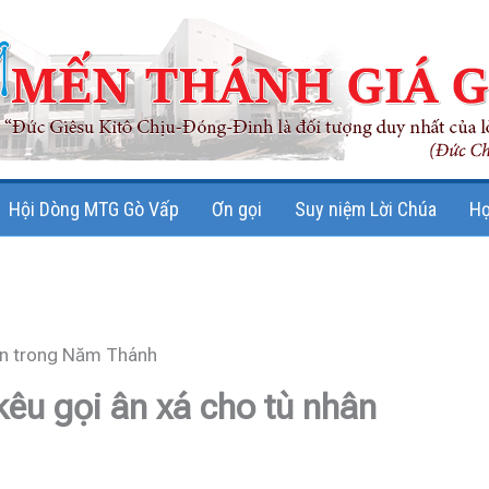
Hội Dòng MTG Gò Vấp
Ơn gọi
Suy niệm Lời Chúa
Họ
hân trong Năm Thánh
êu gọi ân xá cho tù nhân