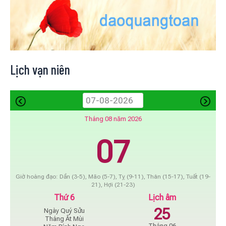
Lịch vạn niên
Tháng 08 năm 2026
07
Giờ hoàng đạo: Dần (3-5), Mão (5-7), Tỵ (9-11), Thân (15-17), Tuất (19-
21), Hợi (21-23)
Thứ 6
Lịch âm
25
Ngày Quý Sửu
Tháng Ất Mùi
Tháng 06