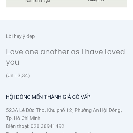
Năm Bính Ngọ
Lời hay ý đẹp
Love one another as I have loved
you
(Jn 13,34)
HỘI DÒNG MẾN THÁNH GIÁ GÒ VẤP
523A Lê Đức Thọ, Khu phố 12, Phường An Hội Đông,
Tp. Hồ Chí Minh
Điện thoại: 028 38941492