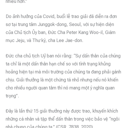
nhiều hơn.”
Do ảnh hưởng của Covid, buổi lễ trao giải đã diễn ra đơn
sơ tại trung tâm Junggok-dong, Seoul, với sự hiện diện
của Chủ tịch Ủy ban, Đức Cha Peter Kang Woo-il, Giám
mục Jeju, và Thư ký, cha Lee Jae-don.
Đức cha chủ tịch Uỷ ban nói rằng: “Sự dấn thân của chúng
ta chỉ là một dấn thân hạn chế so với tình trạng khủng
hoảng hiện tại mà môi trường của chúng ta đang phải gánh
chịu. Giải thưởng là một chứng tá nhỏ nhưng nếu nó khiến
cho nhiều người quan tâm thì nó mang một ý nghĩa quan
trọng”.
Đây là lần thứ 15 giải thưởng này được trao, khuyến khích
những cá nhân và tập thể dấn thân trong việc bảo vệ “ngôi
nhà chung của chúng ta.” (CSR_7838_2020)