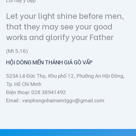
Lời hay ý đẹp
Let your light shine before men,
that they may see your good
works and glorify your Father
(Mt 5,16)
HỘI DÒNG MẾN THÁNH GIÁ GÒ VẤP
523A Lê Đức Thọ, Khu phố 12, Phường An Hội Đông,
Tp. Hồ Chí Minh
Điện thoại: 028 38941492
Email : vanphongnhamemtggv@gmail.com