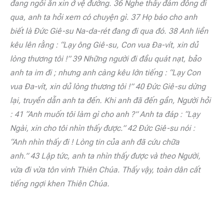
đang ngồi ăn xin ở vệ đường. 36 Nghe thấy đám đông đi
qua, anh ta hỏi xem có chuyện gì. 37 Họ báo cho anh
biết là Đức Giê-su Na-da-rét đang đi qua đó. 38 Anh liền
kêu lên rằng : “Lạy ông Giê-su, Con vua Đa-vít, xin dủ
lòng thương tôi !” 39 Những người đi đầu quát nạt, bảo
anh ta im đi ; nhưng anh càng kêu lớn tiếng : “Lạy Con
vua Đa-vít, xin dủ lòng thương tôi !” 40 Đức Giê-su dừng
lại, truyền dẫn anh ta đến. Khi anh đã đến gần, Người hỏi
: 41 “Anh muốn tôi làm gì cho anh ?” Anh ta đáp : “Lạy
Ngài, xin cho tôi nhìn thấy được.” 42 Đức Giê-su nói :
“Anh nhìn thấy đi ! Lòng tin của anh đã cứu chữa
anh.”
43
Lập tức, anh ta nhìn thấy được và theo Người,
vừa đi vừa tôn vinh Thiên Chúa. Thấy vậy, toàn dân cất
tiếng ngợi khen Thiên Chúa.