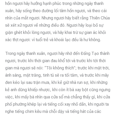
hồn ngươi hãy hưởng hạnh phúc trong những ngày thanh
xuân, hãy sống theo đường lối tâm hồn ngươi, và theo cái
nhìn của mắt ngươi. Nhưng ngươi hãy biết rằng Thiên Chúa
sẽ xét xử ngươi về những điều đó. Ngươi hãy loại bỏ sự
giận ghét khỏi lòng ngươi, và hãy khai trừ sự gian ác khỏi
xác thịt ngươi: vì tuổi trẻ và khoái lạc đều là hư không.
Trong ngày thanh xuân, ngươi hãy nhớ đến Đấng Tạo thành
ngươi, trước khi thời gian đau khổ tới và trước khi tới thời
gian mà ngươi sẽ nói: “Tôi không thích”; trước khi mặt trời,
ánh sáng, mặt trăng, tinh tú sẽ ra tối tăm, và trước khi mây
đen kéo lại sau trận mưa, khi kẻ giữ nhà run sợ, khi những
kẻ anh dũng khiếp nhược, khi còn ít bà xay bột cũng ngưng
việc, khi mấy bà nhìn qua cửa sổ mà chẳng thấy gì, khi cửa
phố phường khép lại và tiếng cối xay nhỏ dần, khi người ta
nghe tiếng chim kêu mà chỗi dậy và tiếng hát của các