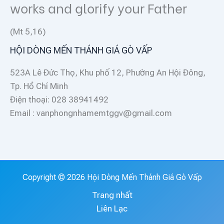
works and glorify your Father
(Mt 5,16)
HỘI DÒNG MẾN THÁNH GIÁ GÒ VẤP
523A Lê Đức Thọ, Khu phố 12, Phường An Hội Đông,
Tp. Hồ Chí Minh
Điện thoại: 028 38941492
Email : vanphongnhamemtggv@gmail.com
Copyright © 2026 Hội Dòng Mến Thánh Giá Gò Vấp
Trang nhất
Liên Lạc