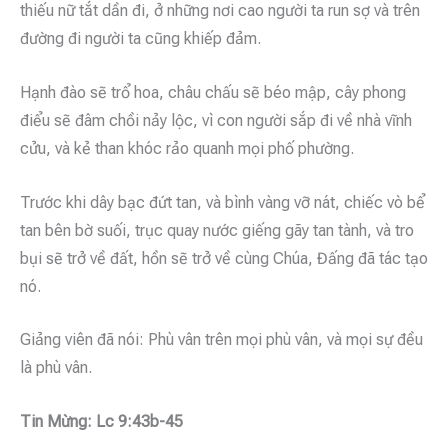
thiếu nữ tắt dần đi, ở những nơi cao người ta run sợ và trên
đường đi người ta cũng khiếp đảm.
Hạnh đào sẽ trổ hoa, châu chấu sẽ béo mập, cây phong
điểu sẽ đâm chồi nảy lộc, vì con người sắp đi về nhà vĩnh
cửu, và kẻ than khóc rảo quanh mọi phố phường.
Trước khi dây bạc đứt tan, và bình vàng vỡ nát, chiếc vò bể
tan bên bờ suối, trục quay nước giếng gãy tan tành, và tro
bụi sẽ trở về đất, hồn sẽ trở về cùng Chúa, Đấng đã tác tạo
nó.
Giảng viên đã nói: Phù vân trên mọi phù vân, và mọi sự đều
là phù vân.
Tin Mừng: Lc 9:43b-45