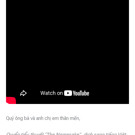
Quý ông bà và anh chị em thân mến,
Quyển tiểu thuyết “The Namesake”, dịch sang tiếng Việt