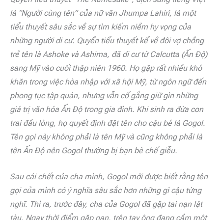
là “Người cùng tên” của nữ văn Jhumpa Lahiri, là một
tiểu thuyết sâu sắc về sự tìm kiếm niềm hy vọng của
những người di cư. Quyển tiểu thuyết kể về đôi vợ chồng
trẻ tên là Ashoke và Ashima, đã di cư từ Calcutta (Ấn Độ)
sang Mỹ vào cuối thập niên 1960. Họ gặp rất nhiều khó
khăn trong việc hòa nhập với xã hội Mỹ, từ ngôn ngữ đến
phong tục tập quán, nhưng vẫn cố gắng giữ gìn những
giá trị văn hóa Ấn Độ trong gia đình. Khi sinh ra đứa con
trai đầu lòng, họ quyết định đặt tên cho cậu bé là Gogol.
Tên gọi này không phải là tên Mỹ và cũng không phải là
tên Ấn Độ nên Gogol thường bị bạn bè chế giễu.
Sau cái chết của cha mình, Gogol mới được biết rằng tên
gọi của mình có ý nghĩa sâu sắc hơn những gì cậu từng
nghĩ. Thì ra, trước đây, cha của Gogol đã gặp tai nạn lật
tàu. Ngay thời điểm gặp nạn, trên tay ông đang cầm một