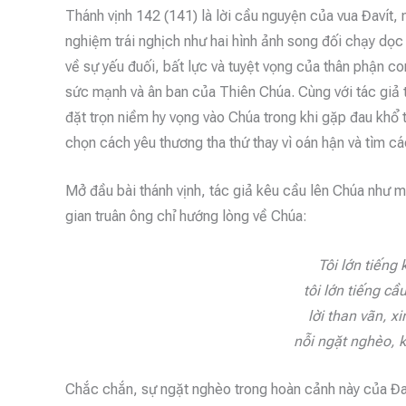
Thánh vịnh 142 (141) là lời cầu nguyện của vua Đavít,
nghiệm trái nghịch như hai hình ảnh song đối chạy dọc
về sự yếu đuối, bất lực và tuyệt vọng của thân phận con
sức mạnh và ân ban của Thiên Chúa. Cùng với tác giả t
đặt trọn niềm hy vọng vào Chúa trong khi gặp đau khổ 
chọn cách yêu thương tha thứ thay vì oán hận và tìm các
Mở đầu bài
t
hánh vịnh,
tác giả kêu cầu lên Chúa như
mộ
gian truân ông chỉ hướng lòng về Chúa
:
Tôi lớn tiếng
tôi lớn tiếng c
lời than vãn, xi
nỗi ngặt nghèo, k
Chắc chắn, sự ngặt nghèo
trong
hoàn cảnh này
của
Đa