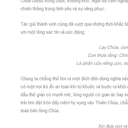
Chúa Giêsu trong cuộc thương khó, Ngài đã cảm nghiệm
chiến thắng trong tình yêu và sự vâng phục.
Tác giả thánh vịnh cũng đã vượt qua những thời khắc k
với một lòng xác tín và xúc động:
Lạy Chúa, con
Con thưa rằng: Chính
Là phần của riêng con, tr
Chúng ta chẳng thể tìm ra một đích đến đúng nghĩa nếu
có một nơi trú ẩn an toàn khi từ khước và bước ra khỏ
dẫu thế gian có mạnh mẽ, lòng người có gian ác hay só
trái tim đặt tròn đầy niềm hy vọng vào Thiên Chúa, ch
toàn bên lòng Chúa.
Xin đưa con ra