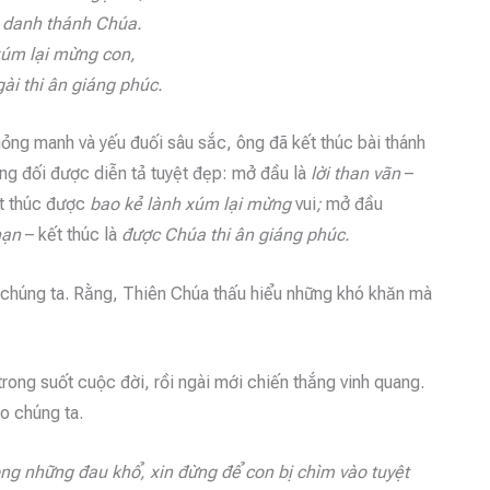
 danh thánh Chúa.
xúm lại mừng con,
ài thi ân giáng phúc.
ỏng manh và yếu đuối sâu sắc, ông đã kết thúc bài thánh
song đối được diễn tả tuyệt đẹp: mở đầu là
lời
than vãn
–
t thúc được
bao kẻ lành xúm lại mừng
vui
;
mở đầu
nạn
– kết thúc là
được Chúa thi ân giáng phúc.
 chúng ta. Rằng, Thiên Chúa thấu hiểu những khó khăn mà
rong suốt cuộc đời, rồi ngài mới chiến thắng vinh quang.
o chúng ta.
ong những đau khổ, xin đừng để con bị chìm vào tuyệt