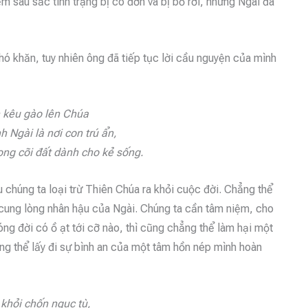
 sâu sắc tình trạng bị cô đơn và bị bỏ rơi, nhưng Ngài đã
hó khăn, tuy nhiên ông đã tiếp tục lời cầu nguyện của mình
 kêu gào lên Chúa
 Ngài là nơi con trú ẩn,
ong cõi đất dành cho kẻ sống.
 chúng ta loại trừ Thiên Chúa ra khỏi cuộc đời. Chẳng thể
i cung lòng nhân hậu của Ngài. Chúng ta cần tâm niệm, cho
ng đời có ồ ạt tới cỡ nào, thì cũng chẳng thể làm hại một
ẳng thể lấy đi sự bình an của một tâm hồn nép mình hoàn
 khỏi chốn ngục tù,