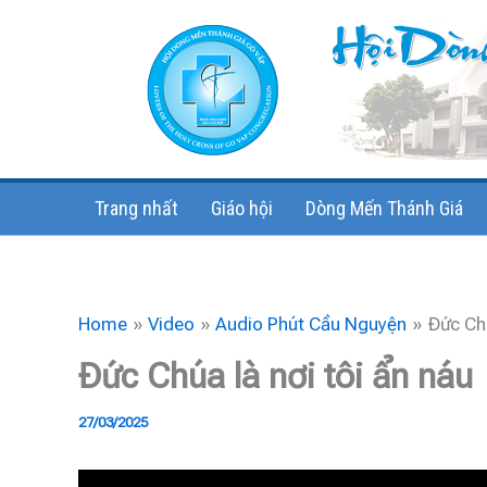
Skip
to
content
Trang nhất
Giáo hội
Dòng Mến Thánh Giá
Home
Video
Audio Phút Cầu Nguyện
Đức Chú
Đức Chúa là nơi tôi ẩn náu
27/03/2025