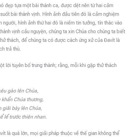
 nó đẹp tựa một bài thánh ca, được dệt nên từ hai cảm
 suốt bài thánh vịnh. Hình ảnh đầu tiên đó là cảm nghiệm
 người, hình ảnh thứ hai đó là niềm tin tưởng, tín thác vào
hánh vịnh cầu nguyện, chúng ta xin Chúa cho chúng ta biết
thử thách, để chúng ta có được cách ứng xử của Đavít là
h trả thù.
t lời
tuyên bố trung thành; rằng, mỗi khi gặp thử thách
 kêu gào lên Chúa,
ầu khẩn Chúa thương,
n giãi bày lên Chúa,
ể lể trước thiên nhan.
vít
là
quá lớn, mọi giải pháp thuộc về thế gian không thể