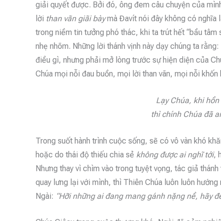
giải quyết được. Bởi đó, ông đem câu chuyện của mình
lời
than vãn giãi bày
mà
Đavít nói
đây
không có nghĩa l
trong niềm tin tưởng phó thác, khi ta trút hết “bầu tâm
nhẹ nhõm.
Những
lời thánh vịnh này dạy chúng ta rằng
điều gì, nhưng phải mở lòng trước sự hiện diện của Ch
Chúa mọi nỗi đau buồn, mọi lời than vãn, mọi nỗi khốn 
Lạy Chúa, khi hồn
thì chính Chúa đã a
Trong suốt hành trình cuộc sống, sẽ có vô vàn khó khă
hoặc do thái độ thiếu chia sẻ
không được ai nghĩ tới
, 
Nhưng thay vì chìm vào trong tuyệt vọng, tác giả thánh 
quay lưng lại với mình, thì Thiên Chúa luôn luôn hướn
Ngài:
“Hỡi những ai đang mang gánh nặng nề, hãy đế