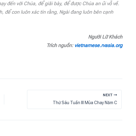
hạy đến với Chúa, để gi
ã
i bày, để được Chúa an ủi vỗ về.
, để con luôn xác tín rằng, Ngài đang luôn bên cạnh
Người Lữ Khách
Trích nguồn:
vietnamese.rvasia.org
NEXT
Thứ Sáu Tuần III Mùa Chay Năm C