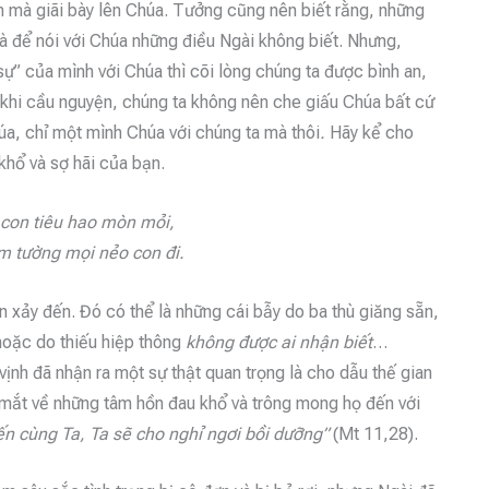
 mà giãi bày lên Chúa. Tưởng cũng nên biết rằng, những
à để nói với Chúa những điều Ngài không biết. Nhưng,
 sự” của mình với Chúa thì cõi lòng chúng ta được bình an,
: khi cầu nguyện, chúng ta không nên che giấu Chúa bất cứ
úa, chỉ một mình Chúa với chúng ta mà thôi
.
Hãy kể cho
khổ và sợ hãi của bạn.
 con tiêu hao mòn mỏi,
m tường mọi nẻo con đi.
n xảy đến. Đó có thể là những cái bẫy do ba thù giăng sẵn,
hoặc do thiếu hiệp thông
không được ai nhận biết
…
vịnh đã nhận ra một sự thật quan trọng là cho dẫu thế gian
g mắt về những tâm hồn đau khổ và trông mong họ đến với
n cùng Ta, Ta sẽ cho nghỉ ngơi bồi dưỡng”
(Mt 11,28).