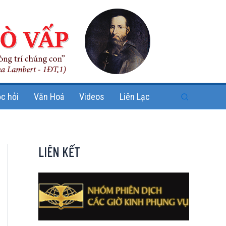
Search
c hỏi
Văn Hoá
Videos
Liên Lạc
LIÊN KẾT