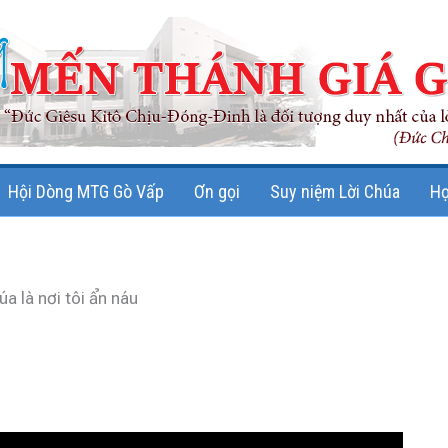
Hội Dòng MTG Gò Vấp
Ơn gọi
Suy niệm Lời Chúa
Họ
a là nơi tôi ẩn náu