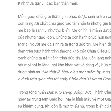
Kính thưa quý vị, các bạn thân mến,
Mỗi người chúng ta thật hạnh phúc được sinh ra trên
còn là người chắt chiu gieo vào tâm hồn ta những giá t
mẹ bao la sánh ví như trời biển. Mẹ chính là mảnh đất
của những người con. Chúng ta còn hạnh phúc hơn nữa 
Maria. Người mẹ đã sinh ra ta trong đức tin. Mẹ hiện d
diện trên suốt hành trình thương khó của Chúa Giêsu 
cạnh chúng ta trên hành trình đức tin. Mẹ luôn lắng ng
hết mọi nỗi lo lắng, nỗi khó khăn vất vả đang vây bủ
được bình an.
”Mẹ thật là biểu hiệu một niềm hy vọn
ở dưới trần gian cho tới ngày Chúa đến”
(
Lumen Gen
Trong tông huấn
Đức Kitô Đang Sống
, Đức Thánh Cha 
ngay tại trung tâm Giáo hội. Mẹ là hình mẫu về một Giá
sự khiêm cung. Khi còn là một thiếu nữ, trong biến cố 