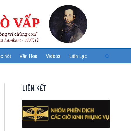
Search
c hỏi
Văn Hoá
Videos
Liên Lạc
LIÊN KẾT