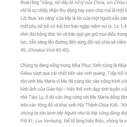
thưa rằng “
Vâng, tôi đây là nữ tỳ của Chúa, xin Chúa c
chỉ là sự chấp nhận thụ động hay cam chịu mà là một 
Lời thưa ‘xin vâng’ của Mẹ là lời của một người sẵn s
một phụ nữ trẻ có trái tim tràn ngập niềm vui (x. Lc 
nhìn đời bằng đức tin và trân quý gìn giữ mọi điều trong
lực, sẵn sàng lên đường đến vùng đồi núi chia sẻ niềm v
45;
Christus Vivit
43-45).
Chúng ta đang sống trong Mùa Phục Sinh cũng là Mùa
Giêsu vượt qua cái chết tiến vào vinh quang. Tiếp nối 
tôn vinh Mẹ Maria vì Mẹ đã cộng tác vào công trình c
hình ảnh của Giáo hội – hiền thê xinh đẹp tinh tuyền củ
nhà Tiệc Ly, ở đó các ông cùng với Mẹ Maria đồng tâ
trên các tông đồ và khai sinh Hội Thánh Chúa Kitô.
“Kh
chúng ta tôn kính Mẹ Người như là Mẹ xứng đáng đượ
Piô XI
, Lux Veritatis
)
.
Để tỏ lòng hiếu thảo, chúng ta