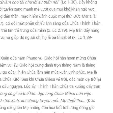
ứ làm cho tôi như lời sứ thần nói
” (Lc 1,38). Đây không
lời tuyên xưng mạnh mẽ vượt qua mọi khó khăn ngờ vực.
àng dấn thân, mạo hiểm đánh cuộc mọi thứ. Đức Maria là
1,47), có đôi mắt phản chiếu ánh sáng của Chúa Thánh Thần,
 trái tim trẻ trung của mình (x. Lc 2,19). Mẹ tràn đầy năng
ui và giúp đỡ người chị họ là bà Êlisabét (x. Lc 1,39-
 Xuân của năm Phụng vụ. Giáo hội hân hoan mừng Chúa
niềm vui ấy, Giáo hội cũng dành trọn tháng Năm là tháng
ứu độ của Thiên Chúa làm nên mùa xuân vinh phúc. Mẹ là
a Chúa Kitô. Sau khi Chúa Giêsu về trời, các môn đệ trở lại
m cầu nguyện. Lúc ấy, Thánh Thần Chúa đã xuống đầy tràn
ông có gì có thể làm đẹp lòng Chúa Giêsu hơn việc
c tôn kính, khi chúng ta yêu mến Mẹ thiết tha…
(Đức
 cùng dâng lên Mẹ những đóa hoa kết từ hương đồng gió