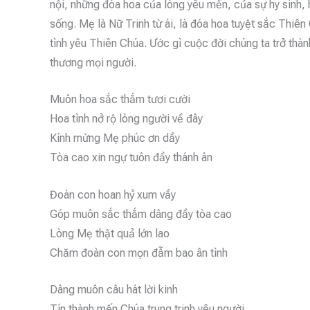
nội, những đóa hoa của lòng yêu mến, của sự hy sinh,
sống. Mẹ là Nữ Trinh từ ái, là đóa hoa tuyệt sắc Thiê
tình yêu Thiên Chúa. Ước gì cuộc đời chúng ta trở th
thương mọi người.
Muôn hoa sắc thắm tươi cười
Hoa tình nở rộ lòng người về đây
Kính mừng Mẹ phúc ơn dầy
Tòa cao xin ngự tuôn đầy thánh ân
Đoàn con hoan hỷ xum vầy
Góp muôn sắc thắm dâng đầy tòa cao
Lòng Mẹ thật quả lớn lao
Chăm đoàn con mọn đẫm bao ân tình
Dâng muôn câu hát lời kinh
Tín thành mến Chúa trung trinh yêu người