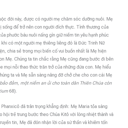
 cuộc đời này, được có người mẹ chăm sóc dưỡng nuôi. Mẹ
rị sống để trở nên con người đích thực. Tình thương của
 của phước báu nuôi nấng gìn giữ niềm tin yêu hạnh phúc
khi có một người mẹ thiêng liêng đó là Đức Trinh Nữ
iện, chia sẻ trong mọi biến cố vui buồn nhất là Mẹ hiện
Con Mẹ. Chúng ta tin chắc rằng Mẹ cũng đang bước đi bên
he mọi nỗi thao thức trăn trở của những đứa con. Mẹ hiểu
a chúng ta và Mẹ sẵn sàng nâng đỡ chở che cho con cái Mẹ
g bảo đảm, một niềm an ủi cho toàn dân Thiên Chúa còn
tium
68).
Phanxicô đã trân trọng khẳng định: Mẹ Maria tỏa sáng
o hội trẻ trung bước theo Chúa Kitô với lòng nhiệt thành và
truyền tin, Mẹ đã đón nhận lời của sứ thần và khiêm tốn