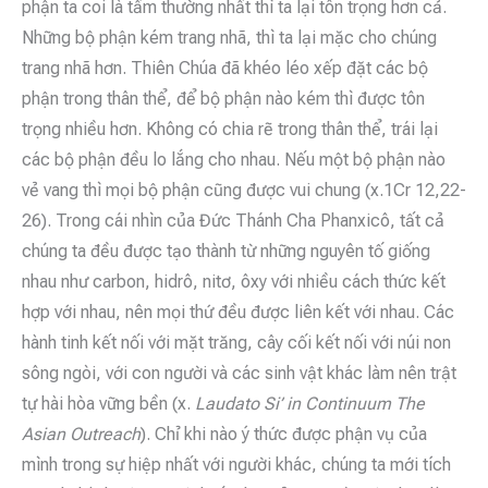
phận ta coi là tầm thường nhất thì ta lại tôn trọng hơn cả.
Những bộ phận kém trang nhã, thì ta lại mặc cho chúng
trang nhã hơn. Thiên Chúa đã khéo léo xếp đặt các bộ
phận trong thân thể, để bộ phận nào kém thì được tôn
trọng nhiều hơn. Không có chia rẽ trong thân thể, trái lại
các bộ phận đều lo lắng cho nhau. Nếu một bộ phận nào
vẻ vang thì mọi bộ phận cũng được vui chung (x.1Cr 12,22-
26). Trong cái nhìn của Đức Thánh Cha Phanxicô, tất cả
chúng ta đều được tạo thành từ những nguyên tố giống
nhau như carbon, hidrô, nitơ, ôxy với nhiều cách thức kết
hợp với nhau, nên mọi thứ đều được liên kết với nhau. Các
hành tinh kết nối với mặt trăng, cây cối kết nối với núi non
sông ngòi, với con người và các sinh vật khác làm nên trật
tự hài hòa vững bền (x.
Laudato Si’ in Continuum The
Asian Outreach
). Chỉ khi nào ý thức được phận vụ của
mình trong sự hiệp nhất với người khác, chúng ta mới tích