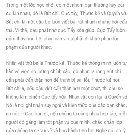
Trong một lớp học nhỏ, có một nhóm bạn thường hay cãi
cọ lẫn nhau, đó là Bút chì, Cục tẩy, Thước kẻ và Quyển vở.
Bút chì là một cậu bé luôn viết bài rất nhanh nhưng hơi cẩu
thả. Vì thế, cậu phải nhờ cục Tẩy xóa giúp. Cục Tẩy luôn
cảm thấy bực bội phàn nàn vì cứ phải đi khắc phục lỗi
phạm của người khác.
Nhân vật thứ ba là Thước kẻ. Thước kẻ thông minh luôn tự
hào về việc đo lường chính xác, cô nhận ra rằng Bút chì
cần phải cẩn thận hơn để tránh bị sai lỗi. Thước kẻ nói: –
Bút chì à, nếu cậu viết cẩn thận hơn một chút, thì cậu sẽ
không làm phiền Cục tẩy nữa. Nhân vật còn lại là Quyển vở.
Nó là nơi ghi nhận suy nghĩ và kiến thức của các bạn khác,
nó nói: – Các bạn ơi, nếu chúng ta cùng nhau hợp tác, mỗi
người cố gắng làm tốt phận vụ của mình, chắc chắn lớp
của chúng ta sẽ vui vẻ và học hành tiến bộ. Nghe nói có lý,