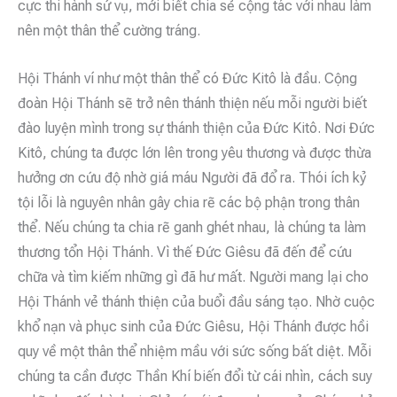
cực thi hành sứ vụ, mới biết chia sẻ cộng tác với nhau làm
nên một thân thể cường tráng.
Hội Thánh ví như một thân thể có Đức Kitô là đầu. Cộng
đoàn Hội Thánh sẽ trở nên thánh thiện nếu mỗi người biết
đào luyện mình trong sự thánh thiện của Đức Kitô. Nơi Đức
Kitô, chúng ta được lớn lên trong yêu thương và được thừa
hưởng ơn cứu độ nhờ giá máu Người đã đổ ra. Thói ích kỷ
tội lỗi là nguyên nhân gây chia rẽ các bộ phận trong thân
thể. Nếu chúng ta chia rẽ ganh ghét nhau, là chúng ta làm
thương tổn Hội Thánh. Vì thế Đức Giêsu đã đến để cứu
chữa và tìm kiếm những gì đã hư mất. Người mang lại cho
Hội Thánh vẻ thánh thiện của buổi đầu sáng tạo. Nhờ cuộc
khổ nạn và phục sinh của Đức Giêsu, Hội Thánh được hồi
quy về một thân thể nhiệm mầu với sức sống bất diệt. Mỗi
chúng ta cần được Thần Khí biến đổi từ cái nhìn, cách suy