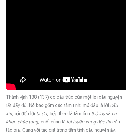
Thánh vịnh 138 (137) có cấu trúc của một lời cầu nguyện
rất đầy đủ. Nó bao gồm các tâm tình: mở đầu là lời
cầu
xin,
rồi đến lời
tạ ơn
, tiếp theo là tâm tình
thờ lạy
và
ca
khen chúc tụng,
cuối cùng là
lời tuyên xưng đức tin
của
tác giả. Cùng với tác giả trong tâm tình cầu nguyện ấy,