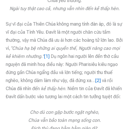
Chúa yêu thương.
Ngài tuy thật cao cả, nhưng vẫn nhìn đến kẻ thấp hèn.
Sự vĩ đại của Thiên Chúa không mang tính đàn áp, đó là sự
vĩ đại của Tình Yêu. Đavít là một người chăn cừu tầm
thường, vậy mà Chúa đã ưu ái hơn các hoàng tử lớn lao. Bởi
vì,
“Chúa hạ bệ những ai quyền thế, Người nâng cao mọi
kẻ khiêm nhường.”
[1]
Dụ ngôn hai người lên đền thờ cầu
nguyện đã minh hoạ điều này: Người Pharisiêu kiêu ngạo
đứng gần Chúa ngẩng đầu và lớn tiếng; người thu thuế
nghèo, không dám làm như vậy, đã đứng xa…
[2]
và rồi
Chúa đã nhìn đến
kẻ thấp hèn
. Niềm tin của Đavít đã khiến
Đavít dấn bước vào tương lai một cách tin tưởng tuyệt đối:
Cho dù con gặp bước ngặt nghèo,
Chúa vẫn bảo toàn mạng sống con.
Địch thù đang hằm hằm giận dữ,