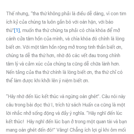
Thế nhưng, “tha thứ không phải là điều dễ dàng, vì con tim
ích kỷ của chúng ta luôn gắn bó với oán hận, với báo
thù”
[1]
, muốn tha thứ chúng ta phải có chìa khóa để mở
cánh cửa tâm hồn của mình, và chìa khóa đó chính là lòng
biết ơn. Với một tâm hồn rộng mở trong tinh thần biết ơn,
chúng ta dễ tha thứ hơn, nhờ đó các vết đau trong chính
tâm lý và cảm xúc của chúng ta cũng dễ chữa lành hơn.
Nến tảng của tha thứ chính là lòng biết ơn, tha thứ chỉ có
thể làm được khi khởi lên ý niệm biết ơn.
“Hãy nhớ đến lúc kết thúc và ngừng oán ghét”. Câu nói này
câu trong bài đọc thứ I, trích từ sách Huấn ca cũng là một
lời nhắc nhở sống động và đầy ý nghĩa. “Hãy nghĩ đến lúc
kết thúc! Hãy nghĩ đến lúc bạn ở trong một quan tài và bạn
mang oán ghét đến đó!” Vâng! Chẳng ích lợi gì khi ôm mối