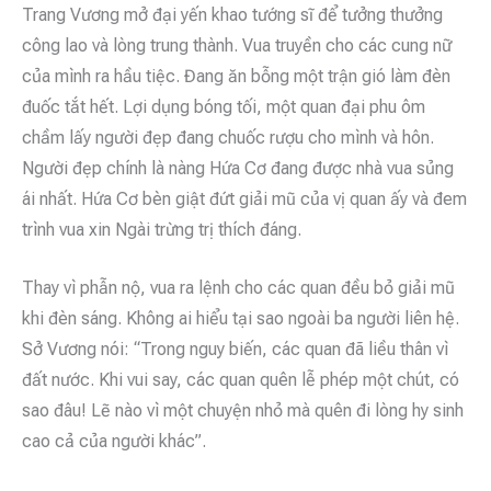
Trang Vương mở đại yến khao tướng sĩ để tưởng thưởng
công lao và lòng trung thành. Vua truyền cho các cung nữ
của mình ra hầu tiệc. Đang ăn bỗng một trận gió làm đèn
đuốc tắt hết. Lợi dụng bóng tối, một quan đại phu ôm
chầm lấy người đẹp đang chuốc rượu cho mình và hôn.
Người đẹp chính là nàng Hứa Cơ đang được nhà vua sủng
ái nhất. Hứa Cơ bèn giật đứt giải mũ của vị quan ấy và đem
trình vua xin Ngài trừng trị thích đáng.
Thay vì phẫn nộ, vua ra lệnh cho các quan đều bỏ giải mũ
khi đèn sáng. Không ai hiểu tại sao ngoài ba người liên hệ.
Sở Vương nói: “Trong nguy biến, các quan đã liều thân vì
đất nước. Khi vui say, các quan quên lễ phép một chút, có
sao đâu! Lẽ nào vì một chuyện nhỏ mà quên đi lòng hy sinh
cao cả của người khác”.