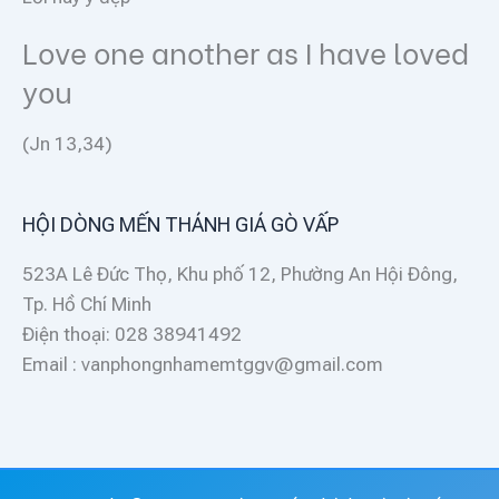
Love one another as I have loved
you
(Jn 13,34)
HỘI DÒNG MẾN THÁNH GIÁ GÒ VẤP
523A Lê Đức Thọ, Khu phố 12, Phường An Hội Đông,
Tp. Hồ Chí Minh
Điện thoại: 028 38941492
Email : vanphongnhamemtggv@gmail.com