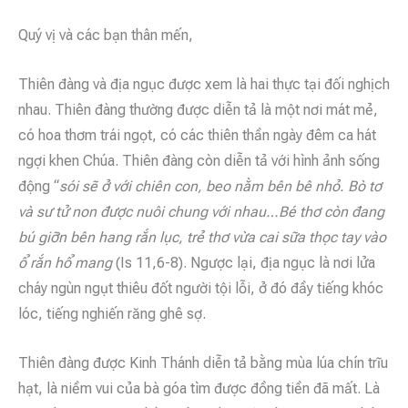
Quý vị và các bạn thân mến,
Thiên đàng và địa ngục được xem là hai thực tại đối nghịch
nhau. Thiên đàng thường được diễn tả là một nơi mát mẻ,
có hoa thơm trái ngọt, có các thiên thần ngày đêm ca hát
ngợi khen Chúa. Thiên đàng còn diễn tả với hình ảnh sống
động “
sói sẽ ở với chiên con, beo nằm bên bê nhỏ. Bò tơ
và sư tử non được nuôi chung với nhau…Bé thơ còn đang
bú giỡn bên hang rắn lục, trẻ thơ vừa cai sữa thọc tay vào
ổ rắn hổ mang
(Is 11,6-8). Ngược lại, địa ngục là nơi lửa
cháy ngùn ngụt thiêu đốt người tội lỗi, ở đó đầy tiếng khóc
lóc, tiếng nghiến răng ghê sợ.
Thiên đàng được Kinh Thánh diễn tả bằng mùa lúa chín trĩu
hạt, là niềm vui của bà góa tìm được đồng tiền đã mất. Là