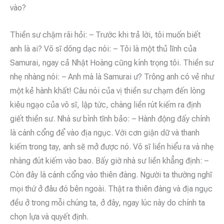
vào?
Thiền sư chậm rãi hỏi: – Trước khi trả lời, tôi muốn biết
anh là ai? Võ sĩ dõng dạc nói: – Tôi là một thủ lĩnh của
Samurai, ngay cả Nhật Hoàng cũng kính trọng tôi. Thiền sư
nhẹ nhàng nói: – Anh mà là Samurai ư? Trông anh có vẻ như
một kẻ hành khất! Câu nói của vị thiền sư chạm đến lòng
kiêu ngạo của võ sĩ, lập tức, chàng liền rút kiếm ra định
giết thiền sư. Nhà sư bình tĩnh bảo: – Hành động đấy chính
là cánh cổng để vào địa ngục. Với cơn giận dữ và thanh
kiếm trong tay, anh sẽ mở được nó. Võ sĩ liền hiểu ra và nhẹ
nhàng đút kiếm vào bao. Bấy giờ nhà sư liền khẳng định: –
Còn đây là cánh cổng vào thiên đàng. Người ta thường nghĩ
mọi thứ ở đâu đó bên ngoài. Thật ra thiên đàng và địa ngục
đều ở trong mỗi chúng ta, ở đây, ngay lúc này do chính ta
chọn lựa và quyết định.