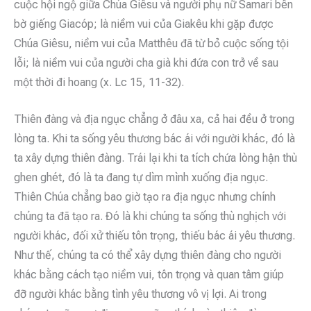
cuộc hội ngộ giữa Chúa Giêsu và người phụ nữ Samari bên
bờ giếng Giacóp; là niềm vui của Giakêu khi gặp được
Chúa Giêsu, niềm vui của Matthêu đã từ bỏ cuộc sống tội
lỗi; là niềm vui của người cha già khi đứa con trở về sau
một thời đi hoang (x. Lc 15, 11-32).
Thiên đàng và địa ngục chẳng ở đâu xa, cả hai đều ở trong
lòng ta. Khi ta sống yêu thương bác ái với người khác, đó là
ta xây dựng thiên đàng. Trái lại khi ta tích chứa lòng hận thù
ghen ghét, đó là ta đang tự dìm mình xuống địa ngục.
Thiên Chúa chẳng bao giờ tạo ra địa ngục nhưng chính
chúng ta đã tạo ra. Đó là khi chúng ta sống thù nghịch với
người khác, đối xử thiếu tôn trọng, thiếu bác ái yêu thương.
Như thế, chúng ta có thể xây dựng thiên đàng cho người
khác bằng cách tạo niềm vui, tôn trọng và quan tâm giúp
đỡ người khác bằng tình yêu thương vô vị lợi. Ai trong