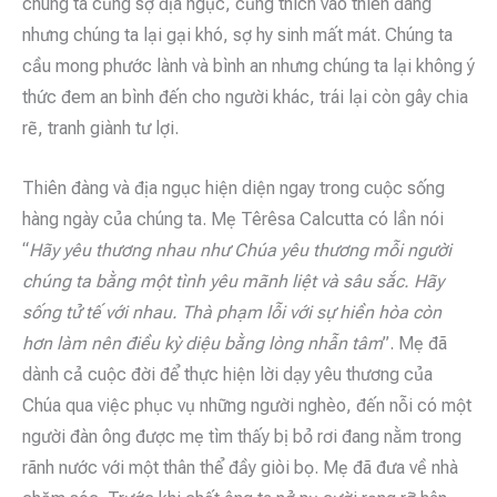
chúng ta cũng sợ địa ngục, cũng thích vào thiên đàng
nhưng chúng ta lại gại khó, sợ hy sinh mất mát. Chúng ta
cầu mong phước lành và bình an nhưng chúng ta lại không ý
thức đem an bình đến cho người khác, trái lại còn gây chia
rẽ, tranh giành tư lợi.
Thiên đàng và địa ngục hiện diện ngay trong cuộc sống
hàng ngày của chúng ta. Mẹ Têrêsa Calcutta có lần nói
“
Hãy yêu thương nhau như Chúa yêu thương mỗi người
chúng ta bằng một tình yêu mãnh liệt và sâu sắc. Hãy
sống tử tế với nhau. Thà phạm lỗi với sự hiền hòa còn
hơn làm nên điều kỳ diệu bằng lòng nhẫn tâm
”. Mẹ đã
dành cả cuộc đời để thực hiện lời dạy yêu thương của
Chúa qua việc phục vụ những người nghèo, đến nỗi có một
người đàn ông được mẹ tìm thấy bị bỏ rơi đang nằm trong
rãnh nước với một thân thể đầy giòi bọ. Mẹ đã đưa về nhà