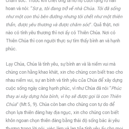
chăm sóc. Trước khi chết ông ta nở nụ cười rạng rỡ hân
hoan và nói: “
Sơ ạ, tôi đang trở về nhà Chúa. Tôi đã sống
như một con thú bên đường nhưng tôi chết như một thiên
thần, được yêu thương và được chăm sóc
”. Quả thật, nơi
nào có tình yêu thương thì nơi ấy có Thiên Chúa. Nơi có
Thiên Chúa thì con người thực sự tìm thấy bình an và hạnh
phúc.
Lạy Chúa, Chúa là tình yêu, sự bình an và là niềm vui mà
chúng con hằng khao khát, xin cho chúng con biết trao cho
nhau niềm vui, sự an bình và tình yêu của Chúa để xây dựng
cuộc sống ngày càng hạnh phúc, vì như Chúa đã nói “
Phúc
thay ai xây dựng hòa bình, vì họ sẽ được gọi là con Thiên
Chúa
” (Mt 5, 9). Chúa còn ban cho chúng con tự do để
chọn lựa thiên đàng hay địa ngục, xin cho chúng con biết
khôn ngoan chọn thiên đàng bằng thái độ sống bác ái yêu
thương trong lời nói, việc làm và lan tỏa tình yêu ấy cho mọi