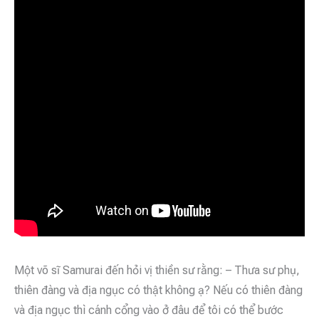
Một võ sĩ Samurai đến hỏi vị thiền sư rằng: – Thưa sư phụ,
thiên đàng và địa ngục có thật không ạ? Nếu có thiên đàng
và địa ngục thì cánh cổng vào ở đâu để tôi có thể bước