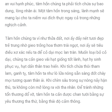
an vui hạnh phúc, tâm hồn chúng ta phải tích chứa sự bao
dung, lòng nhân ái. Một tâm hồn trong sáng, lành mạnh sẽ
mang lại cho ta niềm vui đích thực ngay cả trong những
nghịch cảnh.
Tâm hồn chúng ta ví như thửa đất, nơi ấy đầy nét tươi đẹp
trẻ trung nhờ gieo trồng hoa thơm trái ngọt, nơi ấy sẽ tiêu
điều xơ xác nếu ta để cỏ dại mọc lan tràn. Muốn loại bỏ cỏ
dại, chúng ta cần gieo vãi hạt giống tốt lành, hạt hy sinh
phục vụ, hạt dấn thân trao hiến. Khi tích chứa thói tham
lam, ganh tỵ, tâm hồn ta như lò lửa nóng sẵn sàng đốt cháy
mọi tương quan thân ái. Khi chìm sâu trong sự nóng nảy hận
thù, ta không còn mở lòng ra với tha nhân. Để tránh những
tổn thương đổ vỡ, tâm hồn ta cần được chan tưới bằng sự
yêu thương tha thứ, bằng thái độ cảm thông.