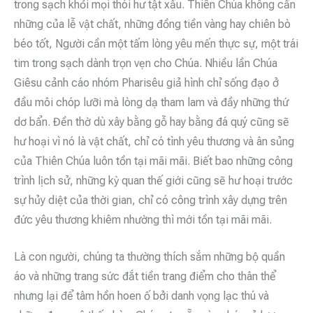
trong sạch khỏi mọi thói hư tật xấu. Thiên Chúa không cần
những của lễ vật chất, những đồng tiền vàng hay chiên bò
béo tốt, Người cần một tấm lòng yêu mến thực sự, một trái
tim trong sạch dành trọn vẹn cho Chúa. Nhiều lần Chúa
Giêsu cảnh cáo nhóm Pharisêu giả hình chỉ sống đạo ở
đầu môi chóp lưỡi mà lòng dạ tham lam và đầy những thứ
dơ bẩn. Đền thờ dù xây bằng gỗ hay bằng đá quý cũng sẽ
hư hoại vì nó là vật chất, chỉ có tình yêu thương và ân sủng
của Thiên Chúa luôn tồn tại mãi mãi. Biết bao những công
trình lịch sử, những kỳ quan thế giới cũng sẽ hư hoại trước
sự hủy diệt của thời gian, chỉ có công trình xây dựng trên
đức yêu thương khiêm nhường thì mới tồn tại mãi mãi.
Là con người, chúng ta thường thích sắm những bộ quần
áo và những trang sức đắt tiền trang điểm cho thân thể
nhưng lại để tâm hồn hoen ố bởi danh vọng lạc thú và