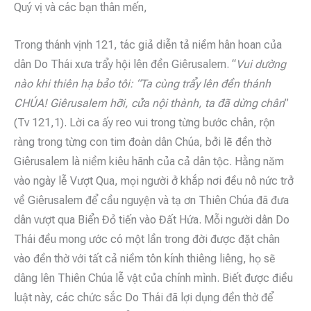
Quý vị và các bạn thân mến,
Trong thánh vịnh 121, tác giả diễn tả niềm hân hoan của
dân Do Thái xưa trẩy hội lên đền Giêrusalem. “
Vui dường
nào khi thiên hạ bảo tôi: “Ta cùng trẩy lên đền thánh
CHÚA! Giêrusalem hỡi, cửa nội thành, ta đã dừng chân
”
(Tv 121,1). Lời ca ấy reo vui trong từng bước chân, rộn
ràng trong từng con tim đoàn dân Chúa, bởi lẽ đền thờ
Giêrusalem là niềm kiêu hãnh của cả dân tộc. Hằng năm
vào ngày lễ Vượt Qua, mọi người ở khắp nơi đều nô nức trở
về Giêrusalem để cầu nguyện và tạ ơn Thiên Chúa đã đưa
dân vượt qua Biển Đỏ tiến vào Đất Hứa. Mỗi người dân Do
Thái đều mong ước có một lần trong đời được đặt chân
vào đền thờ với tất cả niềm tôn kính thiêng liêng, họ sẽ
dâng lên Thiên Chúa lễ vật của chính mình. Biết được điều
luật này, các chức sắc Do Thái đã lợi dụng đền thờ để