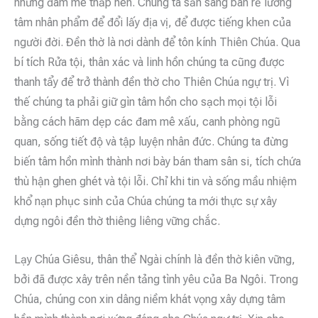
những đam mê thấp hèn. Chúng ta sẵn sàng bán rẻ lương
tâm nhân phẩm để đổi lấy địa vị, để được tiếng khen của
người đời. Đền thờ là nơi dành để tôn kính Thiên Chúa. Qua
bí tích Rửa tội, thân xác và linh hồn chúng ta cũng được
thanh tẩy để trở thành đền thờ cho Thiên Chúa ngự trị. Vì
thế chúng ta phải giữ gìn tâm hồn cho sạch mọi tội lỗi
bằng cách hãm dẹp các đam mê xấu, canh phòng ngũ
quan, sống tiết độ và tập luyện nhân đức. Chúng ta đừng
biến tâm hồn mình thành nơi bày bán tham sân si, tích chứa
thù hận ghen ghét và tội lỗi. Chỉ khi tin và sống mầu nhiệm
khổ nạn phục sinh của Chúa chúng ta mới thực sự xây
dựng ngôi đền thờ thiêng liêng vững chắc.
Lạy Chúa Giêsu, thân thể Ngài chính là đền thờ kiên vững,
bởi đã được xây trên nền tảng tình yêu của Ba Ngôi. Trong
Chúa, chúng con xin dâng niềm khát vọng xây dựng tâm