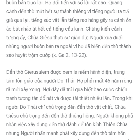
buôn bán trục lợi. Họ đổi tiền với số lời rất cao. Quang
cảnh đền thờ mất hết sự thánh thiêng vì tiếng người ta trả
giá qua lại, tiếng súc vật lẫn tiếng rao hàng gây ra cảnh ồn
ào bát nháo át hết cả tiếng cầu kinh. Chứng kiến cảnh
tượng ấy, Chúa Giêsu thực sự giận dữ, Người xua đuổi
những người buôn bán ra ngoài vì họ đã biến đền thờ thành
sào huyệt trộm cướp (x. Ga 2, 13-22).
Đền thờ Giêrusalem được xem là niềm hãnh diện, trung
tâm tôn giáo của người Do Thái. Họ phải mất 46 năm ròng
rã mới xây xong. Nơi đây đã trải qua biết bao cuộc chiến
tranh tương tàn đổ nát và được tái thiết nhiều lần. Trong khi
người Do Thái chỉ chú trọng đến đền thờ vật chất, Chúa
Giêsu chú trọng đến đền thờ thiêng liêng. Người không phủ
nhận việc xây dựng đền thờ dành để tôn kính Thiên Chúa
nhưng Người nhấn mạnh phải xây dựng đền thờ tâm hồn