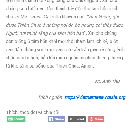
hồn mình thành nơi xứng đáng cho Chúa ngự trị. Xin cho
chúng con biết can đảm thanh tẩy đền thờ tâm hồn mình
như lời Mẹ Têrêsa Calcutta khuyên nhủ: “
Bạn không gặp
được Thiên Chúa ở những nơi ồn ào nhưng chỉ thấy được
Người nơi thinh lặng của tâm hồn bạn
”. Xin cho chúng
con biết giữ tâm hồn khỏi mọi thói tham lam ích kỷ, biết
can đảm thắng vượt mọi cám dỗ của trần gian và năng lãnh
nhận các bí tích, hầu kín múc nguồn ân phúc thiêng thiêng
từ kho tàng sự sống của Thiên Chúa. Amen.
Nt. Anh Thư
Trích nguồn:
https://vietnamese.rvasia.org
Thích, theo dõi và chia sẻ!