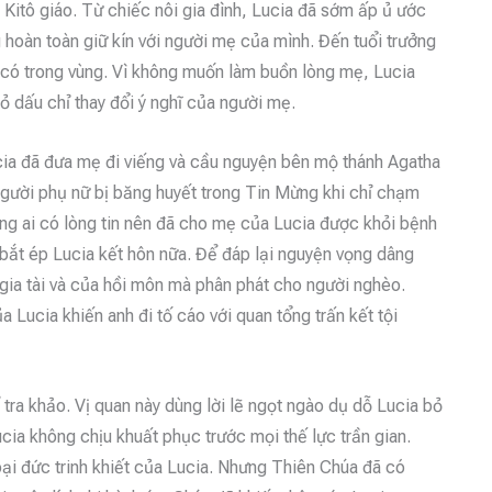
 Kitô giáo. Từ chiếc nôi gia đình, Lucia đã sớm ấp ủ ước
hoàn toàn giữ kín với người mẹ của mình. Đến tuổi trưởng
 có trong vùng. Vì không muốn làm buồn lòng mẹ, Lucia
tỏ dấu chỉ thay đổi ý nghĩ của người mẹ.
cia đã đưa mẹ đi viếng và cầu nguyện bên mộ thánh Agatha
gười phụ nữ bị băng huyết trong Tin Mừng khi chỉ chạm
ng ai có lòng tin nên đã cho mẹ của Lucia được khỏi bệnh
 bắt ép Lucia kết hôn nữa. Để đáp lại nguyện vọng dâng
gia tài và của hồi môn mà phân phát cho người nghèo.
 Lucia khiến anh đi tố cáo với quan tổng trấn kết tội
tra khảo. Vị quan này dùng lời lẽ ngọt ngào dụ dỗ Lucia bỏ
cia không chịu khuất phục trước mọi thế lực trần gian.
oại đức trinh khiết của Lucia. Nhưng Thiên Chúa đã có