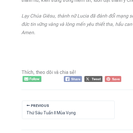
thánh nữ, kiên trung trong niềm tin, luôn đặt thánh ý C
Lạy Chúa Giêsu, thánh nữ Lucia đã đánh đổi mạng sốn
đức tin vững vàng và lòng mến yêu thiết tha, hầu c
Amen.
Thích, theo dõi và chia sẻ!
PREVIOUS
Thứ Sáu Tuần II Mùa Vọng