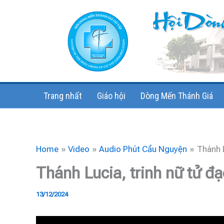
Skip
to
content
Trang nhất
Giáo hội
Dòng Mến Thánh Giá
Home
Video
Audio Phút Cầu Nguyện
Thánh L
Thánh Lucia, trinh nữ tử đ
13/12/2024