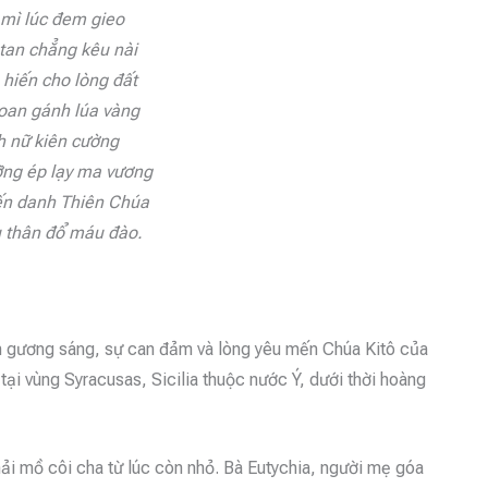
 mì lúc đem gieo
tan chẳng kêu nài
hiến cho lòng đất
oan gánh lúa vàng
nh nữ kiên cường
ng ép lạy ma vương
ến danh Thiên Chúa
u thân đổ máu đào.
 gương sáng, sự can đảm và lòng yêu mến Chúa Kitô của
tại vùng Syracusas, Sicilia thuộc nước Ý, dưới thời hoàng
hải mồ côi cha từ lúc còn nhỏ. Bà Eutychia, người mẹ góa