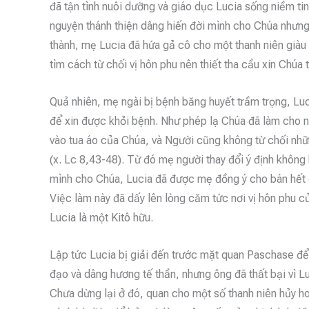
đã tận tình nuôi dưỡng và giáo dục Lucia sống niềm tin
nguyện thánh thiện dâng hiến đời mình cho Chúa nhưng 
thành, mẹ Lucia đã hứa gả cô cho một thanh niên giàu
tìm cách từ chối vị hôn phu nên thiết tha cầu xin Chúa 
Quả nhiên, mẹ ngài bị bệnh băng huyết trầm trọng, Lu
để xin được khỏi bệnh. Như phép lạ Chúa đã làm cho n
vào tua áo của Chúa, và Người cũng không từ chối nhữ
(x. Lc 8,43-48). Từ đó mẹ người thay đổi ý định không
mình cho Chúa, Lucia đã được mẹ đồng ý cho bán hết 
Việc làm này đã dấy lên lòng căm tức nơi vị hôn phu của
Lucia là một Kitô hữu.
Lập tức Lucia bị giải đến trước mặt quan Paschase để 
đạo và dâng hương tế thần, nhưng ông đã thất bại vì Lu
Chưa dừng lại ở đó, quan cho một số thanh niên hủy h