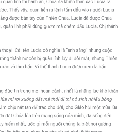
 quân lính thi hành án, Chúa đã khiến thân xác Lucia ra
được. Thấy vậy, quan liền ra lệnh tẩm dầu vào người Lucia
thắng được bàn tay của Thiên Chúa. Lucia đã được Chúa
ng, quân lính phải dùng gươm mà chém đầu Lucia. Chị thánh
 thoại. Cái tên Lucia có nghĩa là “ánh sáng” nhưng cuộc
 rằng thánh nữ còn bị quân lính lấy đi đôi mắt, nhưng Thiên
n xác và tâm hồn. Vì thế thánh Lucia được xem là bổn
g đức tin trong mọi hoàn cảnh, nhất là những lúc khó khăn
lúa mì rơi xuống đất mà thối đi thì nó sinh nhiều bông
hầm chịu nát tan để trao cho đời, cho Giáo hội một mùa lúa
in đã đặt Chúa lên trên mạng sống của mình, đã sống đến
uy hiểm nhất, ước gì mỗi người chúng ta biết noi gương