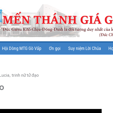
Hội Dòng MTG Gò Vấp
Ơn gọi
Suy niệm Lời Chúa
Họ
ucia, trinh nữ tử đạo
ạo