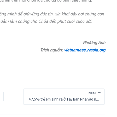
húa lên trên mọi chọn lựa cho dù có phải thiệt mạng.
g mình để giữ vững đức tin, xin khơi dậy nơi chúng con
an đảm làm chứng cho Chúa đến phút cuối cuộc đời.
Phương Anh
Trích nguồn:
vietnamese.rvasia.org
NEXT
47,5% trẻ em sinh ra ở Tây Ban Nha vào năm 2023 được rửa tội trong Giáo hội Công giáo