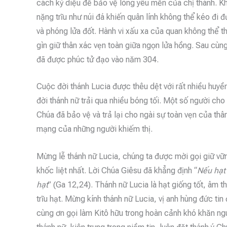
cách kỳ diệu để bảo vệ lòng yêu mến của chị thánh. Khi
nặng trĩu như núi đá khiến quân lính không thể kéo đi 
và phóng lửa đốt. Hành vi xấu xa của quan không thể 
gìn giữ thân xác vẹn toàn giữa ngọn lửa hồng. Sau cù
đã được phúc tử đạo vào năm 304.
Cuộc đời thánh Lucia được thêu dệt với rất nhiều huyền
đời thánh nữ trải qua nhiều bóng tối. Một số người cho
Chúa đã bảo vệ và trả lại cho ngài sự toàn vẹn của thâ
mạng của những người khiếm thị.
Mừng lễ thánh nữ Lucia, chúng ta được mời gọi giữ vữn
khốc liệt nhất. Lời Chúa Giêsu đã khẳng định “
Nếu hạt 
hạt
” (Ga 12,24).
Thánh nữ Lucia là hạt giống tốt, âm t
trĩu hạt. Mừng kính thánh nữ Lucia, vị anh hùng đức t
cùng ơn gọi làm Kitô hữu trong hoàn cảnh khó khăn ng