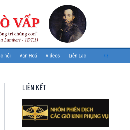
Search
c hỏi
Văn Hoá
Videos
Liên Lạc
LIÊN KẾT