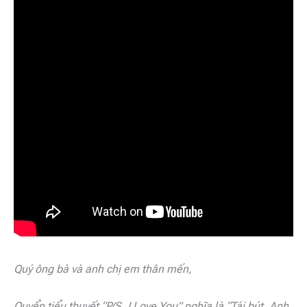
Quý ông bà và anh chị em thân mến,
Quyển tiểu thuyết “P/S. I Love You” nghĩa là “Tái bút. Anh