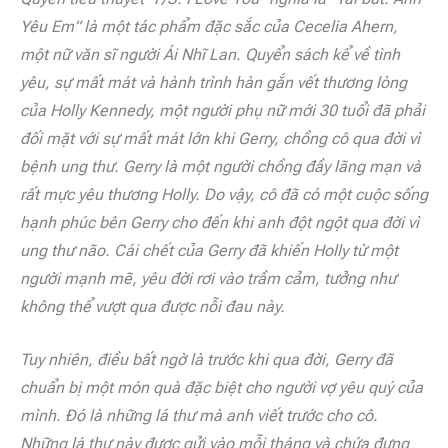
Yêu Em” là một tác phẩm đặc sắc của Cecelia Ahern,
một nữ văn sĩ người Ái Nhĩ Lan. Quyển sách kể về tình
yêu, sự mất mát và hành trình hàn gắn vết thương lòng
của Holly Kennedy, một người phụ nữ mới 30 tuổi đã phải
đối mặt với sự mất mát lớn khi Gerry, chồng cô qua đời vì
bệnh ung thư. Gerry là một người chồng đầy lãng mạn và
rất mực yêu thương Holly. Do vậy, cô đã có một cuộc sống
hạnh phúc bên Gerry cho đến khi anh đột ngột qua đời vì
ung thư não. Cái chết của Gerry đã khiến Holly từ một
người mạnh mẽ, yêu đời rơi vào trầm cảm, tưởng như
không thể vượt qua được nỗi đau này.
Tuy nhiên, điều bất ngờ là trước khi qua đời, Gerry đã
chuẩn bị một món quà đặc biệt cho người vợ yêu quý của
mình. Đó là những lá thư mà anh viết trước cho cô.
Những lá thư này được gửi vào mỗi tháng và chứa đựng