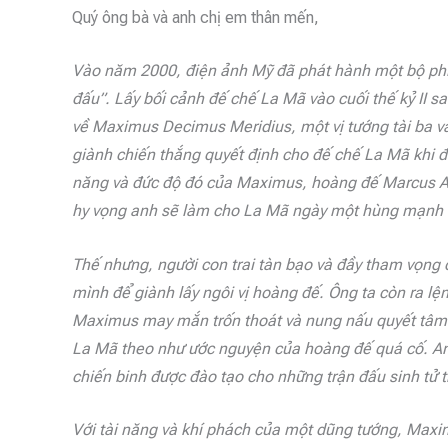
Quý ông bà và anh chị em thân mến,
Vào năm 2000, điện ảnh Mỹ đã phát hành một bộ phim l
đấu”. Lấy bối cảnh đế chế La Mã vào cuối thế kỷ II 
về Maximus Decimus Meridius, một vị tướng tài ba v
giành chiến thắng quyết định cho đế chế La Mã khi đ
năng và đức độ đó của Maximus, hoàng đế Marcus Au
hy vọng anh sẽ làm cho La Mã ngày một hùng mạnh 
Thế nhưng, người con trai tàn bạo và đầy tham vọn
mình để giành lấy ngôi vị hoàng đế. Ông ta còn ra lệ
Maximus may mắn trốn thoát và nung nấu quyết tâm 
La Mã theo như ước nguyện của hoàng đế quá cố. Anh 
chiến binh được đào tạo cho những trận đấu sinh tử 
Với tài năng và khí phách của một dũng tướng, Maximu