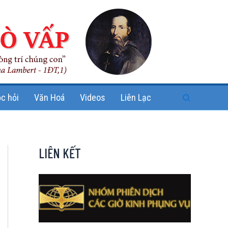
Search
c hỏi
Văn Hoá
Videos
Liên Lạc
LIÊN KẾT