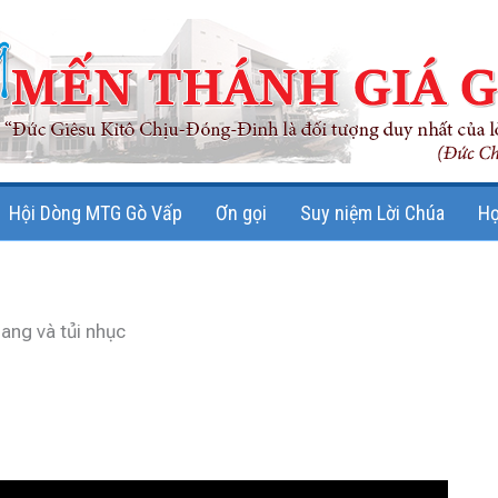
Hội Dòng MTG Gò Vấp
Ơn gọi
Suy niệm Lời Chúa
Họ
ang và tủi nhục