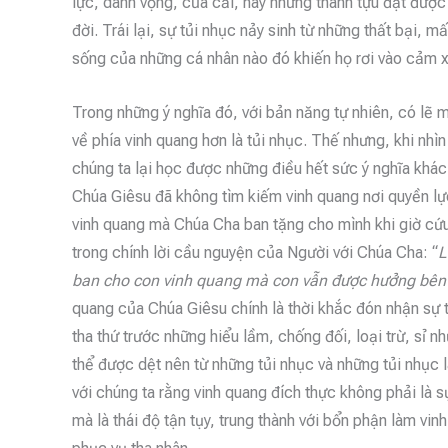
lực, danh vọng, của cải, hay những thành tựu đạt đượ
đời. Trái lại, sự tủi nhục nảy sinh từ những thất bại, 
sống của những cá nhân nào đó khiến họ rơi vào cảm x
Trong những ý nghĩa đó, với bản năng tự nhiên, có lẽ 
về phía vinh quang hơn là tủi nhục. Thế nhưng, khi nhì
chúng ta lại học được những điều hết sức ý nghĩa khác 
Chúa Giêsu đã không tìm kiếm vinh quang nơi quyền lực
vinh quang mà Chúa Cha ban tặng cho mình khi giờ cứ
trong chính lời cầu nguyện của Người với Chúa Cha: “
L
ban cho con vinh quang mà con vẫn được hưởng bên C
quang của Chúa Giêsu chính là thời khắc đón nhận sự t
tha thứ trước những hiểu lầm, chống đối, loại trừ, sỉ 
thể được dệt nên từ những tủi nhục và những tủi nhục 
với chúng ta rằng vinh quang đích thực không phải là
mà là thái độ tận tụy, trung thành với bổn phận làm vi