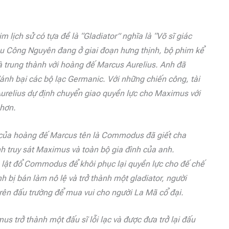
ịch sử có tựa đề là “Gladiator” nghĩa là “Võ sĩ giác
sau Công Nguyên đang ở giai đoạn hưng thịnh, bộ phim kể
à trung thành với hoàng đế Marcus Aurelius. Anh đã
ánh bại các bộ lạc Germanic. Với những chiến công, tài
relius dự định chuyển giao quyền lực cho Maximus với
hơn.
g của hoàng đế Marcus tên là Commodus đã giết cha
nh truy sát Maximus và toàn bộ gia đình của anh.
lật đổ Commodus để khôi phục lại quyền lực cho đế chế
bị bán làm nô lệ và trở thành một gladiator, người
trên đấu trường để mua vui cho người La Mã cổ đại.
s trở thành một đấu sĩ lỗi lạc và được đưa trở lại đấu