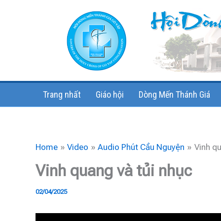
Skip
to
content
Trang nhất
Giáo hội
Dòng Mến Thánh Giá
Home
Video
Audio Phút Cầu Nguyện
Vinh qu
Vinh quang và tủi nhục
02/04/2025