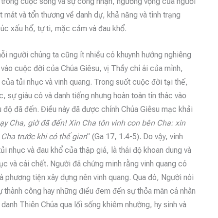
c trong cuộc sống và sự công nhận, ngưỡng vọng của người
mất mát và tổn thương về danh dự, khả năng và tình trạng
úc xấu hổ, tự ti, mặc cảm và đau khổ.
mỗi người chúng ta cũng ít nhiều có khuynh hướng nghiêng
n vào cuộc đời của Chúa Giêsu, vị Thầy chí ái của mình,
của tủi nhục và vinh quang. Trong suốt cuộc đời tại thế,
, sự giàu có và danh tiếng nhưng hoàn toàn tín thác vào
u độ đã đến. Điều này đã được chính Chúa Giêsu mạc khải
ạy Cha, giờ đã đến! Xin Cha tôn vinh con bên Cha: xin
ha trước khi có thế gian
” (Ga 17, 1.4-5). Do vậy, vinh
ủi nhục và đau khổ của thập giá, là thái độ khoan dung và
nhục và cái chết. Người đã chứng minh rằng vinh quang có
là phương tiện xây dựng nên vinh quang. Qua đó, Người nói
 sự thành công hay những điều đem đến sự thỏa mãn cá nhân
nh danh Thiên Chúa qua lối sống khiêm nhường, hy sinh và