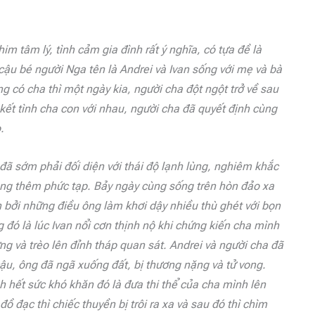
 tâm lý, tình cảm gia đình rất ý nghĩa, có tựa đề là
 cậu bé người Nga tên là Andrei và Ivan sống với mẹ và bà
g có cha thì một ngày kia, người cha đột ngột trở về sau
kết tình cha con với nhau, người cha đã quyết định cùng
.
 đã sớm phải đối diện với thái độ lạnh lùng, nghiêm khắc
àng thêm phức tạp. Bảy ngày cùng sống trên hòn đảo xa
n bởi những điều ông làm khơi dậy nhiều thù ghét với bọn
 đó là lúc Ivan nổi cơn thịnh nộ khi chứng kiến ​​cha mình
g và trèo lên đỉnh tháp quan sát. Andrei và người cha đã
 cậu, ông đã ngã xuống đất, bị thương nặng và tử vong.
nh hết sức khó khăn đó là đưa thi thể của cha mình lên
ồ đạc thì chiếc thuyền bị trôi ra xa và sau đó thì chìm