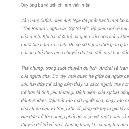
Quý ông bà và anh chị em thân mến,
Vào năm 2003, điện ảnh Nga đã phát hành một bộ phim
“The Return”, nghĩa là “Sự trở về”. Bộ phim kể về hai
của mình. Khi hai đứa trẻ đã quen với cuộc sống khôn
mười hai năm xa cách. Để có cơ hội và thời gian gắn 
hai đứa trẻ thực hiện chuyến du lịch đến một hòn đảo
Thế nhưng, trong suốt chuyến du lịch, Andrei và Ivan
của người cha. Do vậy, mối quan hệ giữa ba người c
xôi, hai đứa trẻ càng cảm thấy xa cách người cha hơ
trẻ hơn là tình yêu thương. Đỉnh điểm của sự bất đồng
đánh Andrei. Cậu hét vào mặt người cha, chạy vào rừn
chạy theo cậu và trong khi cố gắng với tay ra giữ lấy
Hai đứa trẻ tội nghiệp phải đối diện với một hoàn cả
thuyền để trở về nhà. Nhưng trong khi chúng thu dọn đ