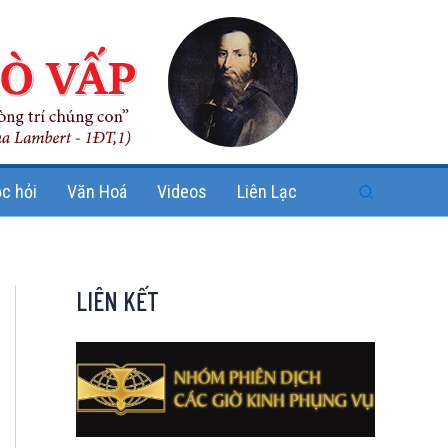
Search
c hỏi
Văn Hoá
Videos
Liên Lạc
LIÊN KẾT