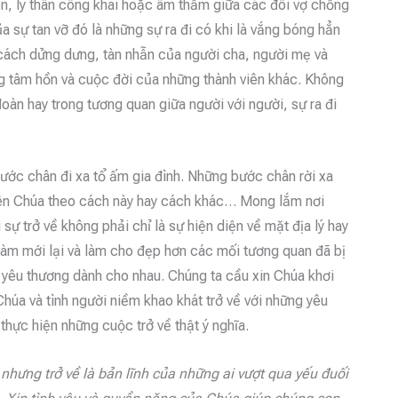
n, ly thân công khai hoặc âm thầm giữa các đôi vợ chồng
ủa sự tan vỡ đó là những sự ra đi có khi là vắng bóng hẳn
t cách dửng dưng, tàn nhẫn của người cha, người mẹ và
ng tâm hồn và cuộc đời của những thành viên khác. Không
oàn hay trong tương quan giữa người với người, sự ra đi
ước chân đi xa tổ ấm gia đình. Những bước chân rời xa
hiên Chúa theo cách này hay cách khác… Mong lắm nơi
sự trở về không phải chỉ là sự hiện diện về mặt địa lý hay
 làm mới lại và làm cho đẹp hơn các mối tương quan đã bị
 yêu thương dành cho nhau. Chúng ta cầu xin Chúa khơi
Chúa và tình người niềm khao khát trở về với những yêu
thực hiện những cuộc trở về thật ý nghĩa.
nhưng trở về là bản lĩnh của những ai vượt qua yếu đuối