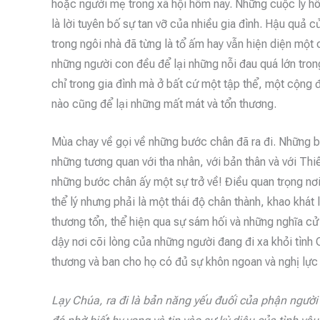
hoặc người mẹ trong xã hội hôm nay. Những cuộc ly hô
là lời tuyên bố sự tan vỡ của nhiều gia đình. Hậu quả c
trong ngôi nhà đã từng là tổ ấm hay vẫn hiện diện mộ
những người con đều để lại những nỗi đau quá lớn tro
chỉ trong gia đình mà ở bất cứ một tập thể, một cộng đ
nào cũng để lại những mất mát và tổn thương.
Mùa chay về gọi về những bước chân đã ra đi. Những b
những tương quan với tha nhân, với bản thân và với T
những bước chân ấy một sự trở về! Điều quan trọng nơi 
thể lý nhưng phải là một thái độ chân thành, khao khát
thương tổn, thể hiện qua sự sám hối và những nghĩa cử
dậy nơi cõi lòng của những người đang đi xa khỏi tình 
thương và ban cho họ có đủ sự khôn ngoan và nghị lực 
Lạy Chúa, ra đi là bản năng yếu đuối của phận người 