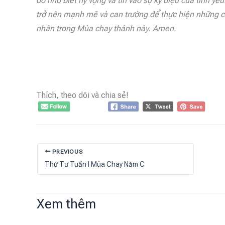
đó nhờ biết hy vọng và tin vào sự kỳ diệu của tình y
trở nên mạnh mẽ và can trường để thực hiện những cu
nhân trong Mùa chay thánh này. Amen.
Thích, theo dõi và chia sẻ!
PREVIOUS
Thứ Tư Tuần I Mùa Chay Năm C
Xem thêm