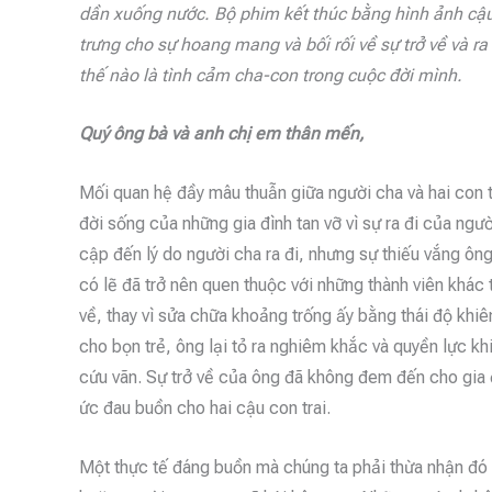
dần xuống nước. Bộ phim kết thúc bằng hình ảnh cậu
trưng cho sự hoang mang và bối rối về sự trở về và r
thế nào là tình cảm cha-con trong cuộc đời mình.
Quý ông bà và anh chị em thân mến,
Mối quan hệ đầy mâu thuẫn giữa người cha và hai con tr
đời sống của những gia đình tan vỡ vì sự ra đi của ng
cập đến lý do người cha ra đi, nhưng sự thiếu vắng ôn
có lẽ đã trở nên quen thuộc với những thành viên khác tr
về, thay vì sửa chữa khoảng trống ấy bằng thái độ khi
cho bọn trẻ, ông lại tỏ ra nghiêm khắc và quyền lực k
cứu vãn. Sự trở về của ông đã không đem đến cho gia 
ức đau buồn cho hai cậu con trai.
Một thực tế đáng buồn mà chúng ta phải thừa nhận đó 