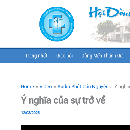
Skip
to
content
Trang nhất
Giáo hội
Dòng Mến Thánh Giá
Home
Video
Audio Phút Cầu Nguyện
Ý nghĩa
Ý nghĩa của sự trở về
12/03/2025