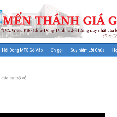
Hội Dòng MTG Gò Vấp
Ơn gọi
Suy niệm Lời Chúa
Họ
 của sự trở về