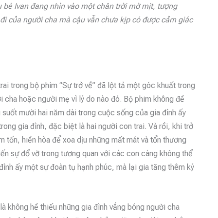
 bé Ivan đang nhìn vào một chân trời mờ mịt, tượng
a đi của người cha mà cậu vẫn chưa kịp có được cảm giác
ai trong bộ phim “Sự trở về” đã lột tả một góc khuất trong
ười cha hoặc người mẹ vì lý do nào đó. Bộ phim không đề
g suốt mười hai năm dài trong cuộc sống của gia đình ấy
ong gia đình, đặc biệt là hai người con trai. Và rồi, khi trở
êm tốn, hiền hòa để xoa dịu những mất mát và tổn thương
hiến sự đổ vỡ trong tương quan với các con càng không thể
đình ấy một sự đoàn tụ hạnh phúc, mà lại gia tăng thêm ký
là không hề thiếu những gia đình vắng bóng người cha