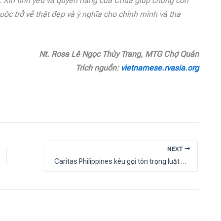
êu. Xin tình yêu và quyền năng của Chúa giúp chúng con
ộc trở về thật đẹp và ý nghĩa cho chính mình và tha
Nt. Rosa Lê Ngọc Thùy Trang, MTG Chợ Quán
Trích nguồn:
vietnamese.rvasia.org
NEXT
Caritas Philippines kêu gọi tôn trọng luật pháp trong vụ bắt giữ cựu tổng thống