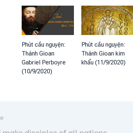
Phút cầu nguyện:
Phút cầu nguyện:
Thánh Gioan
Thánh Gioan kim
Gabriel Perboyre
khẩu (11/9/2020)
(10/9/2020)
Lời hay ý đẹp
Let your light shine before me