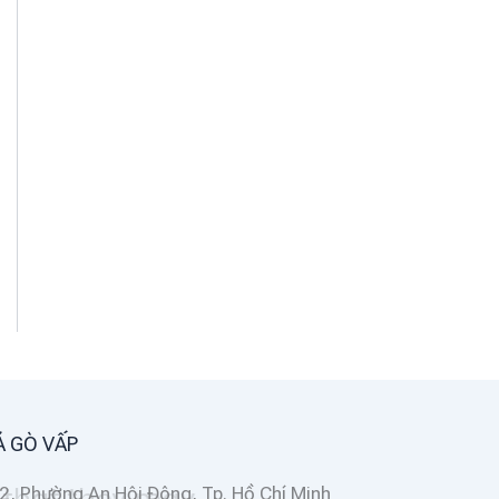
Á GÒ VẤP
2, Phường An Hội Đông, Tp. Hồ Chí Minh