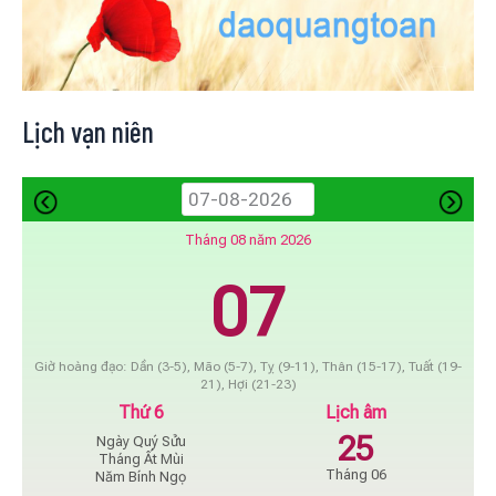
Lịch vạn niên
Tháng 08 năm 2026
07
Giờ hoàng đạo: Dần (3-5), Mão (5-7), Tỵ (9-11), Thân (15-17), Tuất (19-
21), Hợi (21-23)
Thứ 6
Lịch âm
25
Ngày Quý Sửu
Tháng Ất Mùi
Tháng 06
Năm Bính Ngọ