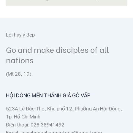
Lời hay ý đẹp
Go and make disciples of all
nations
(Mt 28, 19)
HỘI DÒNG MẾN THÁNH GIÁ GÒ VẤP
523A Lê Đức Thọ, Khu phố 12, Phường An Hội Đông,
Tp. Hồ Chí Minh
Điện thoại: 028 38941492
Email : vanphongnhamemtggv@gmail.com