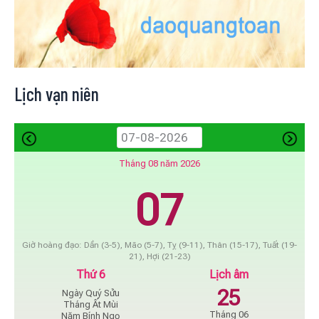
Lịch vạn niên
Tháng 08 năm 2026
07
Giờ hoàng đạo: Dần (3-5), Mão (5-7), Tỵ (9-11), Thân (15-17), Tuất (19-
21), Hợi (21-23)
Thứ 6
Lịch âm
25
Ngày Quý Sửu
Tháng Ất Mùi
Tháng 06
Năm Bính Ngọ