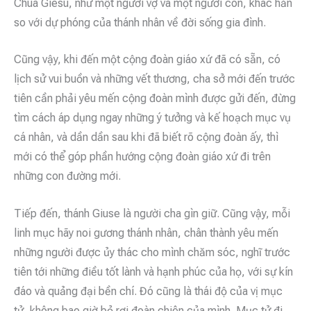
Chúa Giêsu, như một người vợ và một người con, khác hẳn
so với dự phóng của thánh nhân về đời sống gia đình.
Cũng vậy, khi đến một cộng đoàn giáo xứ đã có sẵn, có
lịch sử vui buồn và những vết thương, cha sở mới đến trước
tiên cần phải yêu mến cộng đoàn mình được gửi đến, đừng
tìm cách áp dụng ngay những ý tưởng và kế hoạch mục vụ
cá nhân, và dần dần sau khi đã biết rõ cộng đoàn ấy, thì
mới có thể góp phần hướng cộng đoàn giáo xứ đi trên
những con đường mới.
Tiếp đến, thánh Giuse là người cha gìn giữ. Cũng vậy, mỗi
linh mục hãy noi gương thánh nhân, chân thành yêu mến
những người được ủy thác cho mình chăm sóc, nghĩ trước
tiên tới những điều tốt lành và hạnh phúc của họ, với sự kín
đáo và quảng đại bền chí. Đó cũng là thái độ của vị mục
tử, không bao giờ bỏ rơi đoàn chiên của mình. Mục tử đi