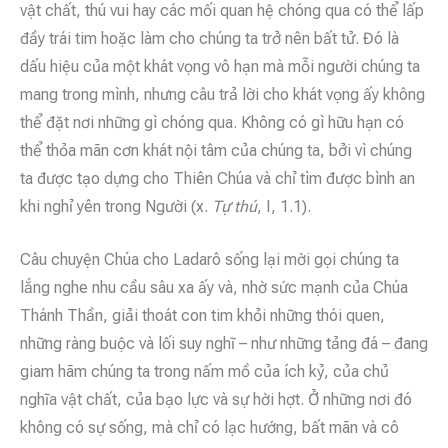
vật chất, thú vui hay các mối quan hệ chóng qua có thể lấp
đầy trái tim hoặc làm cho chúng ta trở nên bất tử. Đó là
dấu hiệu của một khát vọng vô hạn mà mỗi người chúng ta
mang trong mình, nhưng câu trả lời cho khát vọng ấy không
thể đặt nơi những gì chóng qua. Không có gì hữu hạn có
thể thỏa mãn cơn khát nội tâm của chúng ta, bởi vì chúng
ta được tạo dựng cho Thiên Chúa và chỉ tìm được bình an
khi nghỉ yên trong Người (x.
Tự thú
, I, 1.1).
Câu chuyện Chúa cho Ladarô sống lại mời gọi chúng ta
lắng nghe nhu cầu sâu xa ấy và, nhờ sức mạnh của Chúa
Thánh Thần, giải thoát con tim khỏi những thói quen,
những ràng buộc và lối suy nghĩ – như những tảng đá – đang
giam hãm chúng ta trong nấm mồ của ích kỷ, của chủ
nghĩa vật chất, của bạo lực và sự hời hợt. Ở những nơi đó
không có sự sống, mà chỉ có lạc hướng, bất mãn và cô