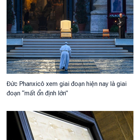
Đức Phanxicô xem giai đoạn hiện nay là giai
đoạn “mất ổn định lớn”