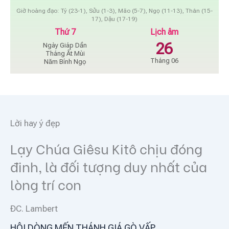
Giờ hoàng đạo: Tý (23-1), Sửu (1-3), Mão (5-7), Ngọ (11-13), Thân (15-
17), Dậu (17-19)
Thứ 7
Lịch âm
26
Ngày Giáp Dần
Tháng Ất Mùi
Tháng 06
Năm Bính Ngọ
Lời hay ý đẹp
Lạy Chúa Giêsu Kitô chịu đóng
đinh, là đối tượng duy nhất của
lòng trí con
ĐC. Lambert
HỘI DÒNG MẾN THÁNH GIÁ GÒ VẤP