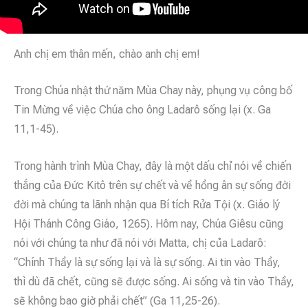
Anh chị em thân mến, chào anh chị em!
Trong Chúa nhật thứ năm Mùa Chay này, phụng vụ công bố
Tin Mừng về việc Chúa cho ông Ladarô sống lại (x. Ga
11,1-45).
Trong hành trình Mùa Chay, đây là một dấu chỉ nói về chiến
thắng của Đức Kitô trên sự chết và về hồng ân sự sống đời
đời mà chúng ta lãnh nhận qua Bí tích Rửa Tội (x. Giáo lý
Hội Thánh Công Giáo, 1265). Hôm nay, Chúa Giêsu cũng
nói với chúng ta như đã nói với Matta, chị của Ladarô:
“Chính Thầy là sự sống lại và là sự sống. Ai tin vào Thầy,
thì dù đã chết, cũng sẽ được sống. Ai sống và tin vào Thầy,
sẽ không bao giờ phải chết” (Ga 11,25-26).