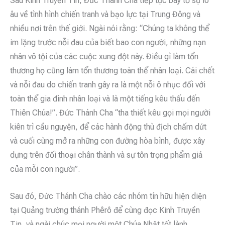
Sau Kinh Truyền Tin, Đức Thánh Cha tiếp tục bày tỏ sự lo
âu về tình hình chiến tranh và bạo lực tại Trung Đông và
nhiều nơi trên thế giới. Ngài nói rằng: “Chúng ta không thể
im lặng trước nỗi đau của biết bao con người, những nạn
nhân vô tội của các cuộc xung đột này. Điều gì làm tổn
thương họ cũng làm tổn thương toàn thể nhân loại. Cái chết
và nỗi đau do chiến tranh gây ra là một nỗi ô nhục đối với
toàn thể gia đình nhân loại và là một tiếng kêu thấu đến
Thiên Chúa!”. Đức Thánh Cha “tha thiết kêu gọi mọi người
kiên trì cầu nguyện, để các hành động thù địch chấm dứt
và cuối cùng mở ra những con đường hòa bình, được xây
dựng trên đối thoại chân thành và sự tôn trọng phẩm giá
của mỗi con người”.
Sau đó, Đức Thánh Cha chào các nhóm tín hữu hiện diện
tại Quảng trường thánh Phêrô để cùng đọc Kinh Truyền
Tin, và ngài chúc mọi người một Chúa Nhật tốt lành.