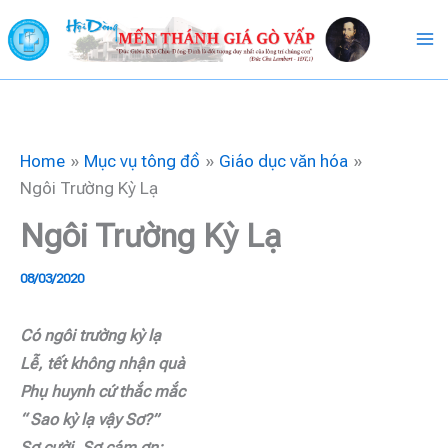
Skip
to
content
Home
Mục vụ tông đồ
Giáo dục văn hóa
Ngôi Trường Kỳ Lạ
Ngôi Trường Kỳ Lạ
08/03/2020
Có ngôi trường kỳ lạ
Lễ, tết không nhận quà
Phụ huynh cứ thắc mắc
“ Sao kỳ lạ vậy Sơ?”
Sơ cười, Sơ cám ơn: