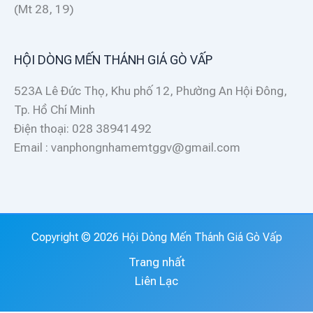
(Mt 28, 19)
HỘI DÒNG MẾN THÁNH GIÁ GÒ VẤP
523A Lê Đức Thọ, Khu phố 12, Phường An Hội Đông,
Tp. Hồ Chí Minh
Điện thoại: 028 38941492
Email : vanphongnhamemtggv@gmail.com
Copyright © 2026 Hội Dòng Mến Thánh Giá Gò Vấp
Trang nhất
Liên Lạc