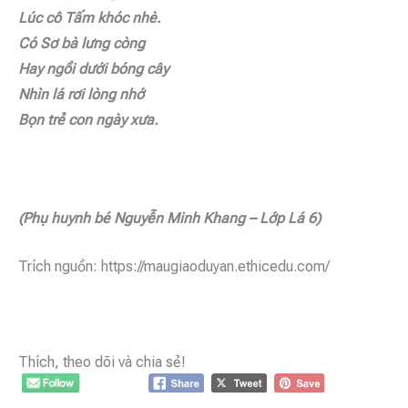
Lúc cô Tấm khóc nhè.
Có Sơ bà lưng còng
Hay ngồi dưới bóng cây
Nhìn lá rơi lòng nhớ
Bọn trẻ con ngày xưa.
(Phụ
huynh b
é
Nguyễ
n Minh Khang
–
Lớ
p L
á
6)
Trích nguồn: https://maugiaoduyan.ethicedu.com/
Thích, theo dõi và chia sẻ!