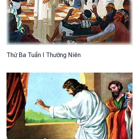
Thứ Ba Tuần I Thường Niên