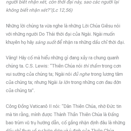
người biết nhận xét, còn thời đại này, sao các người lại
không biết nhận xét?”(Lc 12,56)
Những lời chúng ta vừa nghe là những Lời Chúa Giêsu nói
với những người Do Thái thời đại của Ngài. Ngài muốn
khuyên họ hãy
sáng suốt
để nhận ra những dấu chỉ thời đại.
Vâng! Hãy cố mà hiểu những gì đang xảy ra chung quanh
chúng ta. C.S. Lewis: “Thiên Chúa nói
thì thầm
trong cơn
vui sướng của chúng ta; Ngài nói
đủ nghe
trong lương tâm
của chúng ta; nhưng Ngài
la lớn
trong những cơn đau đớn
của chúng ta”.
Công Đồng Vaticanô II nói: “Dân Thiên Chúa, nhờ Đức tin
mà tin rằng, mình được Thánh Thần Thiên Chúa là Đấng
bao trùm vũ trụ hướng dẫn, cố gắng nhận định đâu là những
dấu chỉ thực về sự hiện diện và ý định của Thiên Chúa