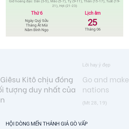
Giờ hoàng đạo: Dần (3-5), Mão (5-7), Tỵ (9-11), Thân (15-17), Tuất (19-
21), Hợi (21-23)
Thứ 6
Lịch âm
25
Ngày Quý Sửu
Tháng Ất Mùi
Tháng 06
Năm Bính Ngọ
Lời hay ý đẹp
Go and make disciples of all
nations
(Mt 28, 19)
HỘI DÒNG MẾN THÁNH GIÁ GÒ VẤP