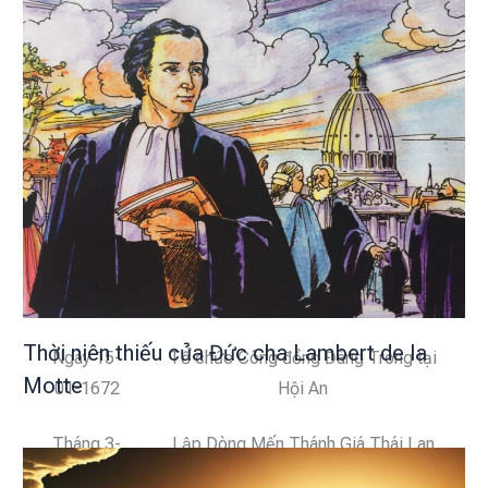
Ngày 14-
Tổ chức Công đồng Đàng Ngoài tại
02-1670
Phố Hiến
Ngày 19-
Lập Dòng Mến Thánh Giá tại Bái
02-1670
Vàng và Kiên Lao, Đàng Ngoài
Ngày 01-
Kinh lý Đàng Trong lần I
09-1671
Tháng 12-
Lập Dòng Mến Thánh Giá tại An Chỉ,
1671
Quảng Ngãi, Đàng Trong
Thời niên thiếu của Đức cha Lambert de la
Ngày 15-
Tổ chức Công đồng Đàng Trong tại
Motte
01-1672
Hội An
Tháng 3-
Lập Dòng Mến Thánh Giá Thái Lan
1672
tại Juthia