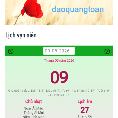
Lịch vạn niên
Tháng 08 năm 2026
09
Giờ hoàng đạo: Dần (3-5), Mão (5-7), Tỵ (9-11), Thân (15-17), Tuất (19-
21), Hợi (21-23)
Chủ nhật
Lịch âm
27
Ngày Ất Mão
Tháng Ất Mùi
Tháng 06
Năm Bính Ngọ