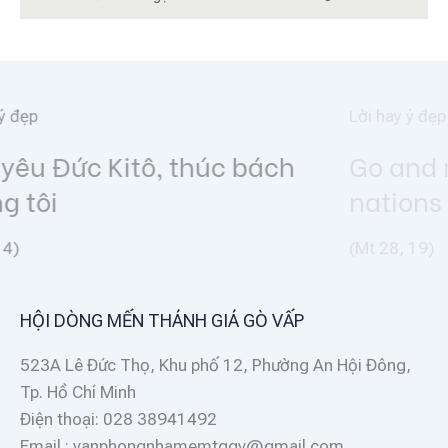
Lời hay ý đẹp
Go and make disciples of all
nations
(Mt 28, 19)
HỘI DÒNG MẾN THÁNH GIÁ GÒ VẤP
523A Lê Đức Thọ, Khu phố 12, Phường An Hội Đông,
Tp. Hồ Chí Minh
Điện thoại: 028 38941492
Email : vanphongnhamemtggv@gmail.com