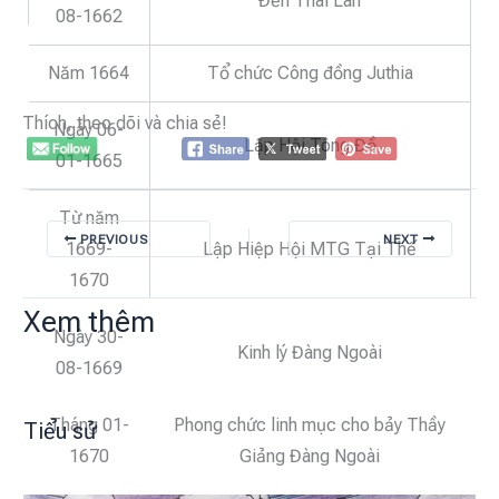
Đến Thái Lan
08-1662
Năm 1664
Tổ chức Công đồng Juthia
Thích, theo dõi và chia sẻ!
Ngày 06-
Lập Hội Tông Đồ
01-1665
Từ năm
PREVIOUS
NEXT
1669-
Lập Hiệp Hội MTG Tại Thế
1670
Xem thêm
Ngày 30-
Kinh lý Đàng Ngoài
08-1669
Tháng 01-
Phong chức linh mục cho bảy Thầy
Tiểu sử
1670
Giảng Đàng Ngoài