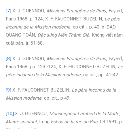
[7]
X. J. GUENNOU,
Missions Etrangères de Paris
, Fayard,
Paris 1968, p. 124; X. F. FAUCONNET-BUZELIN,
Le père
inconnu de la Mission
moderne
, op.cit.,
p. 40; x. ĐÀO
QUANG TOẢN,
Đặc sủng Mến Thánh Giá
, Không viết năm
xuất bản, tr. 51-68.
[8]
X. J. GUENNOU,
Missions Etrangères de Paris
, Fayard,
Paris 1968, pp. 123 -124; X. F. FAUCONNET-BUZELIN,
Le
père inconnu de la Mission
moderne
, op.cit., pp. 41-42.
[9]
X. F. FAUCONNET-BUZELIN,
Le père inconnu de la
Mission
moderne
, op. cit., p.49.
[10]
X. J. GUENNOU,
Monseigneur Lambert de la Motte,
Maitre spirituel
, trong
Echos de la rue du Bac
, 03.1991, p.