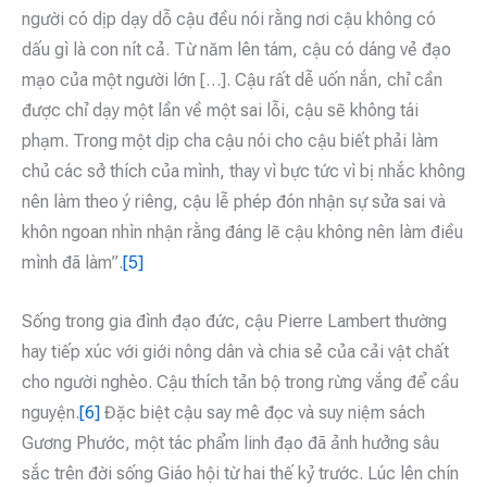
người có dịp dạy dỗ cậu đều nói rằng nơi cậu không có
dấu gì là con nít cả. Từ năm lên tám, cậu có dáng vẻ đạo
mạo của một người lớn […]. Cậu rất dễ uốn nắn, chỉ cần
được chỉ dạy một lần về một sai lỗi, cậu sẽ không tái
phạm. Trong một dịp cha cậu nói cho cậu biết phải làm
chủ các sở thích của mình, thay vì bực tức vì bị nhắc không
nên làm theo ý riêng, cậu lễ phép đón nhận sự sửa sai và
khôn ngoan nhìn nhận rằng đáng lẽ cậu không nên làm điều
mình đã làm”.
[5]
Sống trong gia đình đạo đức, cậu Pierre Lambert thường
hay tiếp xúc với giới nông dân và chia sẻ của cải vật chất
cho người nghèo. Cậu thích tản bộ trong rừng vắng để cầu
nguyện.
[6]
Đặc biệt cậu say mê đọc và suy niệm sách
Gương Phước, một tác phẩm linh đạo đã ảnh hưởng sâu
sắc trên đời sống Giáo hội từ hai thế kỷ trước. Lúc lên chín