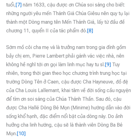
tuổi,
[7]
năm 1633, cậu được ơn Chúa soi sáng cho biết:
những người yêu mến Thánh Giá Chúa Giêsu nên quy tụ lại
thành một Dòng mang tên Mến Thánh Giá, lấy từ đầu đề
chương 11, quyển II của tác phẩm đó.
[8]
Sớm mồ côi cha mẹ và là trưởng nam trong gia đình gồm
bảy chị em, Pierre Lambert phải gánh vác việc nhà, nên
không hề nghĩ tới ơn gọi làm linh mục hay tu sĩ.
[9]
Tuy
nhiên, trong thời gian theo học chương trình trung học tại
trường Dòng Tên ở Caen, cậu được Cha Hayneuve, đồ đệ
của Cha Louis Lallemant, khai tâm về đời sống cầu nguyện
để tìm ơn soi sáng của Chúa Thánh Thần. Sau đó, cậu
được Cha Hallé Dòng Bé Mọn (Minime) hướng dẫn vào đời
sống khổ hạnh, đặc điểm nổi bật của dòng này. Do ảnh
hưởng cha linh hướng, cậu sẽ là thành viên Dòng Ba Bé
Mọn.
[10]