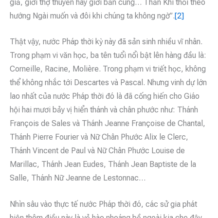
giả, giới thợ thuyền hay giới bần cùng… Thần Khí thổi theo
hướng Ngài muốn và đôi khi chúng ta không ngờ”.
[2]
Thật vậy, nước Pháp thời kỳ này đã sản sinh nhiều vĩ nhân.
Trong phạm vi văn học, ba tên tuổi nổi bật lên hàng đầu là:
Corneille, Racine, Molière. Trong phạm vi triết học, không
thể không nhắc tới Descartes và Pascal. Nhưng vinh dự lớn
lao nhất của nước Pháp thời đó là đã cống hiến cho Giáo
hội hai mươi bảy vị hiển thánh và chân phước như: Thánh
François de Sales và Thánh Jeanne Françoise de Chantal,
Thánh Pierre Fourier và Nữ Chân Phước Alix le Clerc,
Thánh Vincent de Paul và Nữ Chân Phước Louise de
Marillac, Thánh Jean Eudes, Thánh Jean Baptiste de la
Salle, Thánh Nữ Jeanne de Lestonnac…
Nhìn sâu vào thực tế nước Pháp thời đó, các sử gia phát
hiện thêm điều này là vẻ hào nhoáng bề ngoài kia che đậy