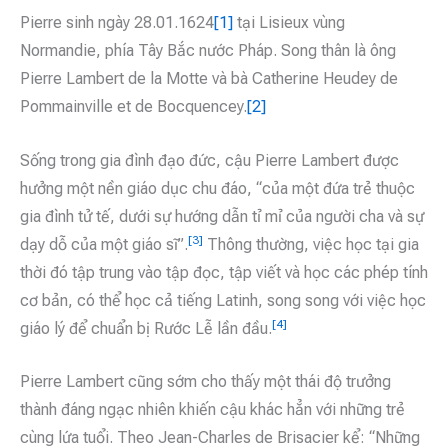
Pierre sinh ngày 28.01.1624
[1]
tại Lisieux vùng
Normandie, phía Tây Bắc nước Pháp. Song thân là ông
Pierre Lambert de la Motte và bà Catherine Heudey de
Pommainville et de Bocquencey.
[2]
Sống trong gia đình đạo đức, cậu Pierre Lambert được
hưởng một nền giáo dục chu đáo, “của một đứa trẻ thuộc
gia đình tử tế, dưới sự hướng dẫn tỉ mỉ của người cha và sự
[3]
dạy dỗ của một giáo sĩ”.
Thông thường, việc học tại gia
thời đó tập trung vào tập đọc, tập viết và học các phép tính
cơ bản, có thể học cả tiếng Latinh, song song với việc học
[4]
giáo lý để chuẩn bị Rước Lễ lần đầu.
Pierre Lambert cũng sớm cho thấy một thái độ trưởng
thành đáng ngạc nhiên khiến cậu khác hẳn với những trẻ
cùng lứa tuổi. Theo Jean-Charles de Brisacier kể: “Những