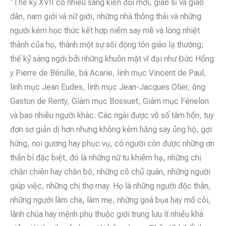
“Thế kỷ XVII có nhiều sáng kiến đổi mới, giáo sĩ và giáo
dân, nam giới và nữ giới, những nhà thông thái và những
người kém học thức kết hợp niềm say mê và lòng nhiệt
thành của họ, thành một sự sôi động tôn giáo lạ thường;
thế kỷ sáng ngời bởi những khuôn mặt vĩ đại như Đức Hồng
y Pierre de Bérulle, bà Acarie, linh mục Vincent de Paul,
linh mục Jean Eudes, linh mục Jean-Jacques Olier, ông
Gaston de Renty, Giám mục Bossuet, Giám mục Fénelon
và bao nhiêu người khác. Các ngài được vô số tâm hồn, tuy
đơn sơ giản dị hơn nhưng không kém hăng say ủng hộ, gợi
hứng, noi gương hay phục vụ, có người còn được những ơn
thần bí đặc biệt, đó là những nữ tu khiêm hạ, những chị
chăn chiên hay chăn bò, những cô chủ quán, những người
giúp việc, những chị thợ may. Họ là những người độc thân,
những người làm cha, làm mẹ, những goá bụa hay mồ côi,
lãnh chúa hay mệnh phụ thuộc giới trung lưu ít nhiều khá