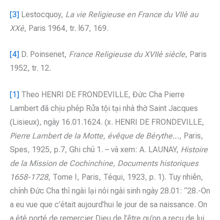
[3]
Lestocquoy,
La vie
Religieuse en
France
du VIIè au
XXè
, Paris 1964, tr. l67, 169.
[4]
D. Poinsenet,
France
Religieuse du XVIIè siècle
, Paris
1952, tr. 12.
[1]
Theo HENRI DE FRONDEVILLE, Đức Cha Pierre
Lambert đã chịu phép Rửa tội tại nhà thờ Saint Jacques
(Lisieux), ngày 16.01.1624. (x. HENRI DE FRONDEVILLE,
Pierre Lambert de la Motte, évêque de Bérythe…,
Paris,
Spes, 1925, p.7, Ghi chú 1. – và xem: A. LAUNAY,
Histoire
de la Mission de Cochinchine, Documents historiques
1658-1728
, Tome I, Paris, Téqui, 1923, p. 1). Tuy nhiên,
chính Đức Cha thì ngài lại nói ngài sinh ngày 28.01: “28.-On
a eu vue que c’était aujourd’hui le jour de sa naissance. On
a été porté de remercier Dieu de l’être qu’on a recu de lui,