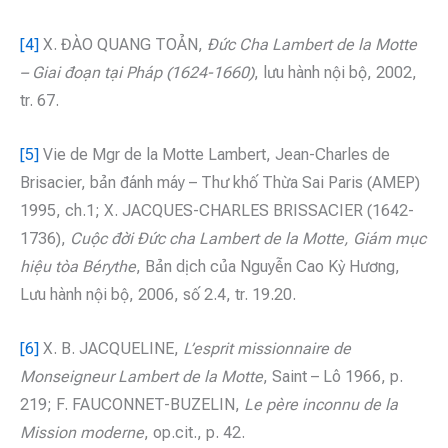
[4]
X. ĐÀO QUANG TOẢN,
Đức Cha Lambert de la Motte
– Giai đoạn tại
Pháp (1624-1660)
, lưu hành nội bộ, 2002,
tr. 67.
[5]
Vie de Mgr de la Motte Lambert, Jean-Charles de
Brisacier, bản đánh máy – Thư khố Thừa Sai Paris (AMEP)
1995, ch.1; X. JACQUES-CHARLES BRISSACIER (1642-
1736),
Cuộc đời Đức cha Lambert de la Motte, Giám mục
hiệu tòa Bérythe
, Bản dịch của Nguyễn Cao Kỳ Hương,
Lưu hành nội bộ, 2006, số 2.4, tr. 19.20.
[6]
X. B. JACQUELINE,
L’esprit missionnaire de
Monseigneur Lambert de la Motte
, Saint – Lô 1966, p.
219; F. FAUCONNET-BUZELIN,
Le père inconnu de la
Mission
moderne
, op.cit., p. 42.