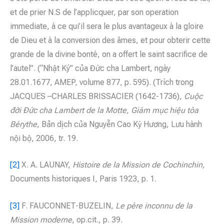
et de prier N.S de l’applicquer, par son operation
immediate, à ce qui’il sera le plus avantageux à la gloire
de Dieu et à la conversion des âmes, et pour obterir cette
grande de la divine bonté, on a offert le saint sacrifice de
l’autel”. (“Nhật Ký” của Đức cha Lambert, ngày
28.01.1677, AMEP, volume 877, p. 595). (Trích trong
JACQUES –CHARLES BRISSACIER (1642-1736),
Cuộc
đời Đức cha Lambert de la Motte, Giám mục hiệu tòa
Bérythe
, Bản dịch của Nguyễn Cao Kỳ Hương, Lưu hành
nội bộ, 2006, tr. 19.
[2]
X. A. LAUNAY,
Histoire de la Mission de Cochinchin,
Documents historiques I, Paris 1923, p. 1.
[3]
F. FAUCONNET-BUZELIN,
Le père inconnu de la
Mission
moderne
, op.cit., p. 39.