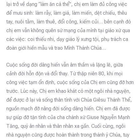
lại trở về dạng “làm ăn cá thể”, chị em làm đủ công việc
để mưu sinh: làm rẫy, làm giá, làm miến, dệt chiếu, thêu
tay, nuôi tằm, làm thuê, đổi công, kiếm củi… bên cạnh đó
chị em vẫn không quên sứ mạng của mình tại giáo xứ qua
các việc: coi thiếu nhi, dạy giáo lý xưng tội, phụ trách ca
đoàn giới hiền mẫu và trao Mình Thánh Chúa…
Cuộc sống đời dâng hiến vẫn âm thầm và lặng lẽ, giữa
cảnh đời hỗn độn và đổi thay. Từ thập niên 80, khi mọi
công việc tạm ổn định, cuộc sống của Chị em cũng đỡ hơn
trước. Lúc này, Chị em khao khát có một ngôi nhà nguyện,
để được ở lại và sống thân tình với Chúa Giêsu Thánh Thể,
nguồn mạch đỡ nâng đời sống dâng hiến. Chị em đã được
sự giúp đỡ tận tình của cha chánh xứ Giuse Nguyễn Mạnh
Tăng, quý ân nhân và thân nhân xa gần. Cuối cùng, ngôi
nhà nguyện cũng được hoàn thành trong thánh ý Chúa, tuy