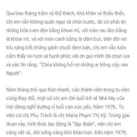
Qua bao thăng trầm và thử thách, khó khăn và thiếu thốn,
chị em vẫn không quản ngại và chùn bước, dù có phải ăn
những bữa cơm độn bằng khoai mì, với món rau làm bằng
lá khoai mì, và với món canh bằng lá dâm bụt, trên đôi vai
trĩu nặng bởi những gánh chuối đem bán, chị em vẫn luôn
cảm thấy vui tươi và hạnh phúc với ơn gọi mình đã chọn lựa
và xác tín rằng: “Chúa không bỏ rơi những ai trông cậy vào
Người”.
Năm tháng trôi qua thật nhanh, các thành viên trong tu viện
cũng thay đổi, một số chị em lớn tuổi trở về Nhà Mẹ của
Hội dòng nghỉ dưỡng vì tuổi cao sức yếu. Năm 1976, Tu
viện có chị Phụ Trách là chị Maria Phạm Thị Kỷ. Trong giai
đoạn này, hình thức lao động là “tập đoàn”, nên chị em
càng vất vả, đời sống càng khó khăn hơn. Đến năm 1979,